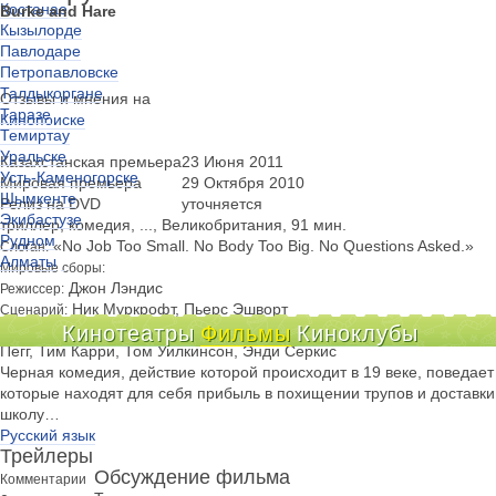
Костанае
Burke and Hare
Кызылорде
Павлодаре
Петропавловске
Талдыкоргане
Отзывы и мнения на
Таразе
Кинопоиске
Темиртау
Уральске
Казахстанская премьера
23 Июня 2011
Усть-Каменогорске
Мировая премьера
29 Октября 2010
Шымкенте
Релиз на DVD
уточняется
Экибастузе
триллер, комедия, ..., Великобритания, 91 мин.
Рудном
«No Job Too Small. No Body Too Big. No Questions Asked.»
Слоган:
Алматы
Мировые сборы:
Джон Лэндис
Режиссер:
Ник Муркрофт, Пьерс Эшворт
Сценарий:
Айла Фишер, Билл Бэйли, Джессика Хайнс, Кристиан Брасс
Кинотеатры
Фильмы
Киноклубы
В ролях:
Пегг, Тим Карри, Том Уилкинсон, Энди Серкис
Черная комедия, действие которой происходит в 19 веке, поведает
которые находят для себя прибыль в похищении трупов и доставк
школу…
Русский язык
Трейлеры
Обсуждение фильма
Комментарии