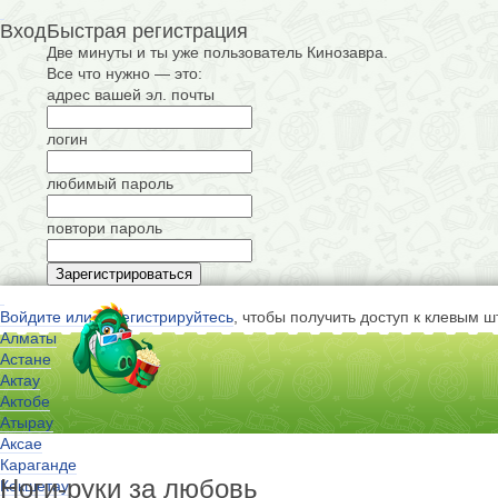
Вход
Быстрая регистрация
Две минуты и ты уже пользователь Кинозавра.
Все что нужно — это:
адрес вашей эл. почты
логин
любимый пароль
повтори пароль
Войдите или зарегистрируйтесь
, чтобы получить доступ к клевым ш
Алматы
Астане
Актау
Актобе
Атырау
Аксае
Караганде
Ноги-руки за любовь
Кокшетау