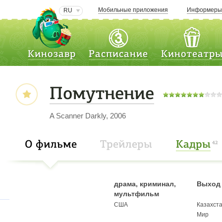
Мобильные приложения
Информер
RU
Кинозавр
Расписание
Кинотеатр
Помутнение
A Scanner Darkly, 2006
О фильме
Трейлеры
Кадры
42
драма, криминал,
Выход 
мультфильм
США
Казахст
Мир