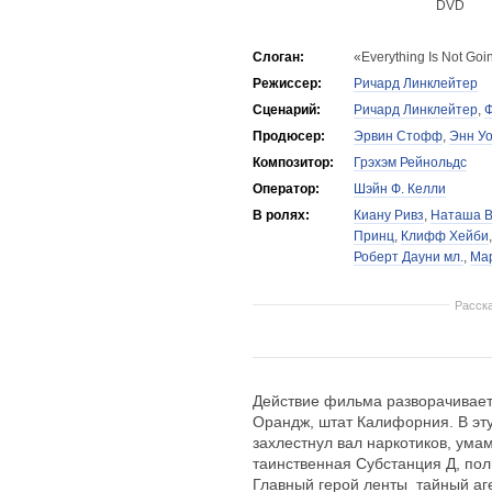
DVD
Слоган:
«Everything Is Not Go
Режиссер:
Ричард Линклейтер
Сценарий:
Ричард Линклейтер
,
Ф
Продюсер:
Эрвин Стофф
,
Энн У
Композитор:
Грэхэм Рейнольдс
Оператор:
Шэйн Ф. Келли
В ролях:
Киану Ривз
,
Наташа В
Принц
,
Клифф Хейби
Роберт Дауни мл.
,
Мар
Расск
Действие фильма разворачивает
Орандж, штат Калифорния. В эту
захлестнул вал наркотиков, ума
таинственная Субстанция Д, по
Главный герой ленты  тайный а