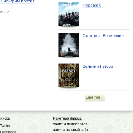
 Пилигрим против
Форсаж 6
г: 7.2
Стартрек: Возмездие
Великий Гэтсби
Еще три ↓
писка
Ракетная фирма
холит и лелеет этот
Twitter
замечательный сайт
Facebook