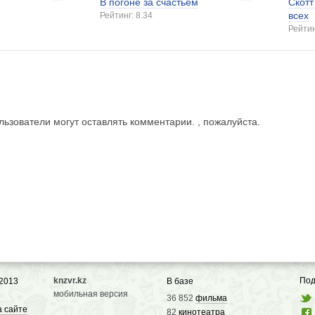
В погоне за счастьем
Скотт
всех
Рейтинг: 8.34
Рейтин
ьзователи могут оставлять комментарии. , пожалуйста.
knzvr.kz
Под
 2013
В базе
мобильная версия
36 852
фильма
а сайте
82
кинотеатра