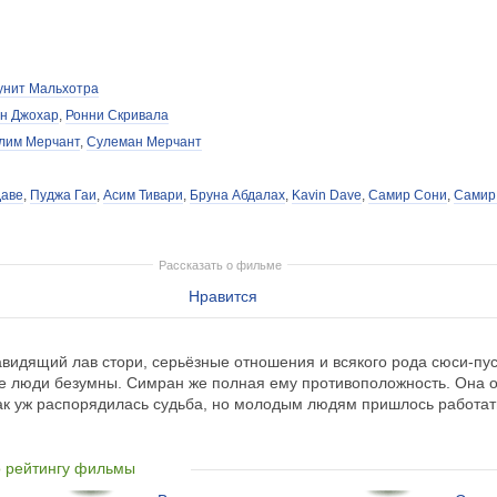
унит Мальхотра
н Джохар
,
Ронни Скривала
лим Мерчант
,
Сулеман Мерчант
Даве
,
Пуджа Гаи
,
Асим Тивари
,
Бруна Абдалах
,
Kavin Dave
,
Самир Сони
,
Самир
Рассказать о фильме
Нравится
авидящий лав стори, серьёзные отношения и всякого рода сюси-пу
е люди безумны. Симран же полная ему противоположность. Она о
 Так уж распорядилась судьба, но молодым людям пришлось работа
о рейтингу фильмы