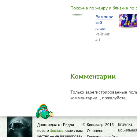
Похожие по жанру и близкие по
Вампирс
кий
засос
Рейтинг:
4.1
Комментарии
Только зарегистрированные поль
комментарии. , пожалуйста.
knzvr.kz
Долго ждал от Ридли
©
Кинозавр, 2013
мобильная
нового
фильма
, скажу вам
О проекте
честно — не разачорован,