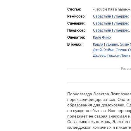
Слоган:
«Trouble has a name.»
Режиссер:
Себастьян Гутьеррес
Сценарий:
Себастьян Гутьеррес
Продюсер:
Себастьян Гутьеррес
,
Оператор:
Кале Фино
В ролях:
Карла Гуджино
,
Susie G
Джейк Хэймс
,
Эрман О
Джозеф Гордон-Левит
Расск
Порнозвезда Электра Люкс узнае
переквалифицироваться. Она от
образования для домохозяек. О
не суждено сбыться. Все перевор
приезжает ее старая знакомая и 
Согласившись помочь, Электра о
калейдоскоп комичных и пикантн