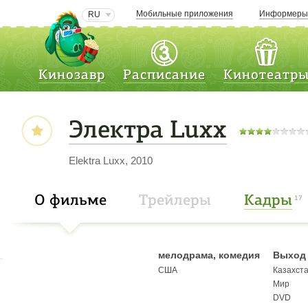
Мобильные приложения
Информер
RU
Кинозавр
Расписание
Кинотеатр
Электра Luxx
Elektra Luxx, 2010
О фильме
Трейлеры
Кадры
17
мелодрама, комедия
Выход 
США
Казахст
Мир
DVD