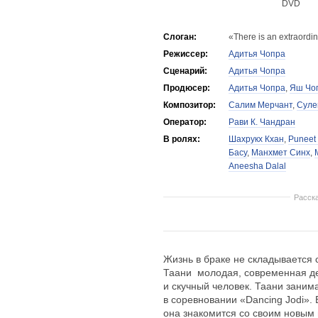
DVD
Слоган:
«There is an extraordin
Режиссер:
Адитья Чопра
Сценарий:
Адитья Чопра
Продюсер:
Адитья Чопра
,
Яш Чо
Композитор:
Салим Мерчант
,
Суле
Оператор:
Рави К. Чандран
В ролях:
Шахрукх Кхан
,
Puneet
Басу
,
Манхмет Синх
,
Aneesha Dalal
Расск
Жизнь в браке не складывается 
Таани  молодая, современная д
и скучный человек. Таани заним
в соревновании «Dancing Jodi». 
она знакомится со своим новым