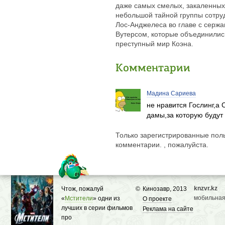
даже самых смелых, закаленных
небольшой тайной группы сотру
Лос-Анджелеса во главе с серж
Вутерсом, которые объединились
преступный мир Коэна.
Комментарии
Мадина Сариева
не нравится Гослинг,а 
дамы,за которую будут 
Только зарегистрированные поль
комментарии. , пожалуйста.
knzvr.kz
Чтож, пожалуй
©
Кинозавр, 2013
мобильная
«
Мстители
» одни из
О проекте
лучших в серии фильмов
Реклама на сайте
про