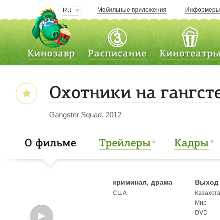
Мобильные приложения
Информер
RU
Кинозавр
Расписание
Кинотеатр
Охотники на гангст
Gangster Squad, 2012
О фильме
Трейлеры
Кадры
6
4
криминал, драма
Выход 
США
Казахст
Мир
DVD