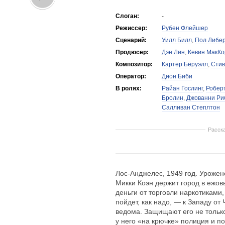
Слоган:
-
Режиссер:
Рубен Флейшер
Сценарий:
Уилл Билл
,
Пол Либе
Продюсер:
Дэн Лин
,
Кевин МакКо
Композитор:
Картер Бёруэлл
,
Стив
Оператор:
Дион Биби
В ролях:
Райан Гослинг
,
Робер
Бролин
,
Джованни Ри
Салливан Степлтон
Расск
Лос-Анджелес, 1949 год. Урожен
Микки Коэн держит город в ежов
деньги от торговли наркотиками,
пойдет, как надо, — к Западу от
ведома. Защищают его не только
у него «на крючке» полиция и пол