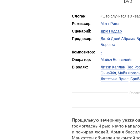
DVD
Слоган:
«Это случится в янва
Режиссер:
Мэтт Ривз
Сценарий:
Дрю Годдар
Продюсер:
Джей Джей Абрамс
,
Б
Березка
Композитор:
-
Оператор:
Майкл Бонвилейн
В ролях:
Лиззи Каплан
,
Тео Ро
Эннэйбл
,
Майк Фогел
Джессика Лукас
,
Брай
Расск
Прощальную вечеринку уезжающ
громогласный рык  нечто напал
и пожирая людей. Армия бессиль
Манхэттен объявлен закрытой зо