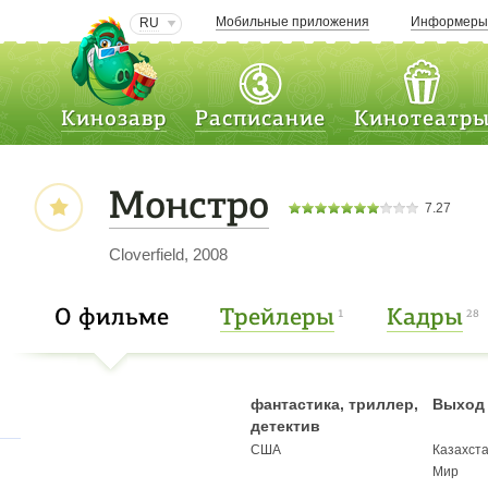
Мобильные приложения
Информер
RU
Кинозавр
Расписание
Кинотеатр
Монстро
7.27
Cloverfield, 2008
О фильме
Трейлеры
Кадры
1
28
фантастика, триллер,
Выход 
детектив
США
Казахст
Мир