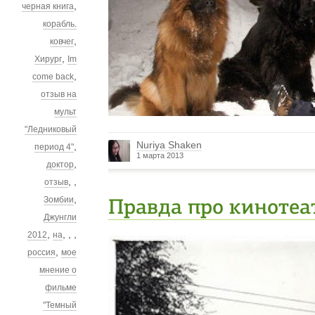
,
черная книга
корабль.
,
ковчег
,
Хирург
Im
,
come back
отзыв на
мульт
"Ледниковый
Nuriya Shaken
,
период 4"
1 марта 2013
,
доктор
,
,
отзыв
,
Зомбии
Правда про кинотеа
Джунгли
,
,
,
,
2012
на
,
россия
мое
мнение о
фильме
"Темный