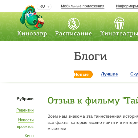
Мобильные приложения
Информер
RU
Кинозавр
Расписание
Кинотеатр
Блоги
Лучшие
Ск
Новые
Рубрики
Отзыв к фильму "Та
Рецензии
Всем нам знакома эта таинственная истори
Новости
все факты, которые можно найти и в интерне
проектов
мыслями.
Кино