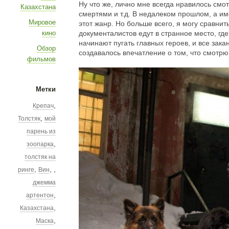
Ну что же, лично мне всегда нравилось см
Казахстана
смертями и т.д. В недалеком прошлом, а и
Мировое
этот жанр. Но больше всего, я могу сравнить
кино
документалистов едут в странное место, гд
начинают пугать главных героев, и все зак
Обзор
создавалось впечатление о том, что смотрю
фильмов
Метки
,
Крепач
,
Толстяк
мой
парень из
,
зоопарка
толстяк на
,
,
,
ринге
Вин
джемма
,
артентон
,
Казахстана
,
Маска