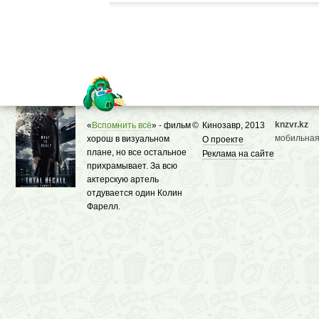
knzvr.kz
«
Вспомнить всё
» - фильм
©
Кинозавр, 2013
мобильная
хорош в визуальном
О проекте
плане, но все остальное
Реклама на сайте
прихрамывает. За всю
актерскую артель
отдувается один Колин
Фарелл.