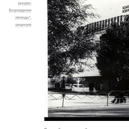
рыцарь:
Возрождение
,
легенды"
рецензия