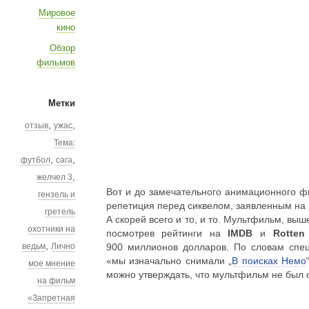
Мировое
кино
Обзор
фильмов
Метки
,
,
отзыв
ужас
Тема:
,
,
футбол
сага
,
желчел 3
Вот и до замечательного анимационного ф
гензель и
репетиция перед сиквелом, заявленным на 2
гретель
А скорей всего и то, и то. Мультфильм, вы
охотники на
посмотрев рейтинги на
IMDB
и
Rotten
,
ведьм
Лично
900 миллионов долларов. По словам спе
«мы изначально снимали „
В поисках Немо
мое мнение
можно утверждать, что мультфильм не был 
на фильм
«Запретная