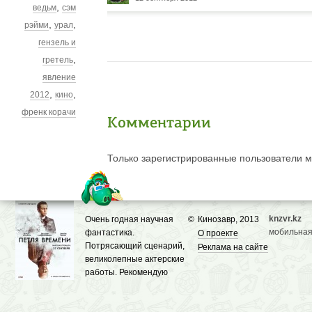
,
ведьм
сэм
,
,
рэйми
урал
гензель и
,
гретель
явление
,
,
2012
кино
френк корачи
Комментарии
Только зарегистрированные пользователи мо
knzvr.kz
Очень годная научная
©
Кинозавр, 2013
мобильная
фантастика.
О проекте
Потрясающий сценарий,
Реклама на сайте
великолепные актерские
работы. Рекомендую