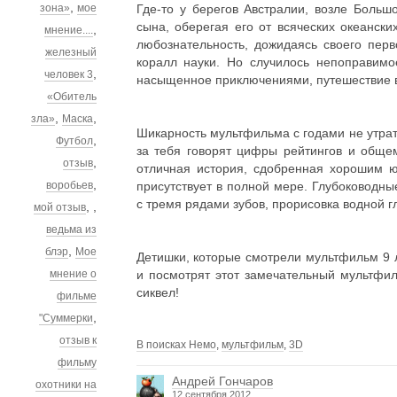
,
зона»
мое
Где-то
у берегов Австралии, возле Больш
сына, оберегая его от всяческих океански
,
мнение....
любознательность, дожидаясь своего перв
железный
коралл науки. Но случилось непоправим
,
человек 3
насыщенное приключениями, путешествие в 
«Обитель
,
,
зла»
Маска
Шикарность мультфильма с годами не утрат
,
Футбол
за тебя говорят цифры рейтингов и общ
,
отзыв
отличная история,
сдобренная хорошим ю
,
воробьев
присутствует в полной мере. Глубоководн
с тремя рядами зубов, прорисовка водной г
,
,
мой отзыв
ведьма из
,
блэр
Мое
Детишки, которые смотрели мультфильм 9 л
мнение о
и посмотрят этот замечательный мультфи
сиквел!
фильме
,
"Суммерки
отзыв к
В поисках Немо
,
мультфильм
,
3D
фильму
Андрей Гончаров
охотники на
12 сентября 2012