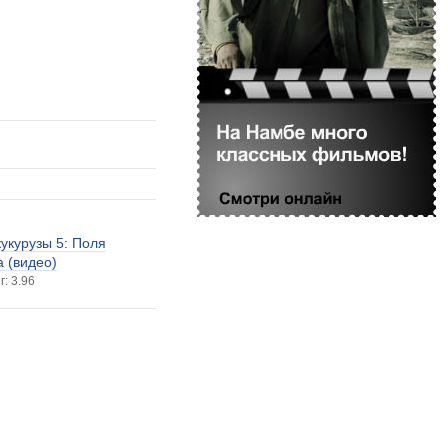
кукурузы 5: Поля
а (видео)
г: 3.96