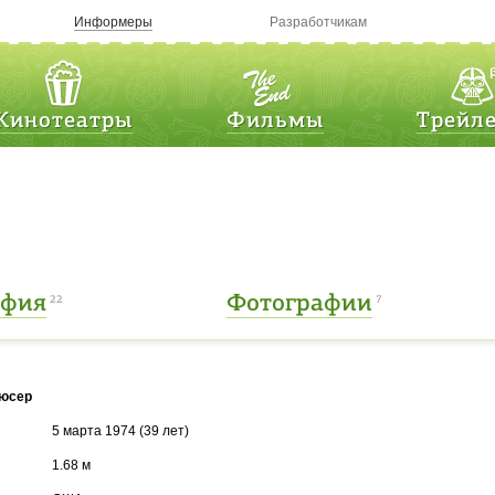
Информеры
Разработчикам
Кинотеатры
Фильмы
Трейл
афия
Фотографии
22
7
дюсер
5 марта 1974 (39 лет)
1.68 м