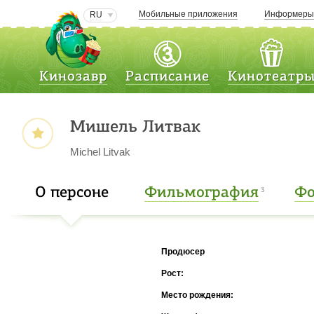
Мобильные приложения
Информер
RU
Кинозавр
Расписание
Кинотеатр
Мишель Литвак
Michel Litvak
О персоне
Фильмография
Фо
3
Продюсер
Рост:
Место рождения: