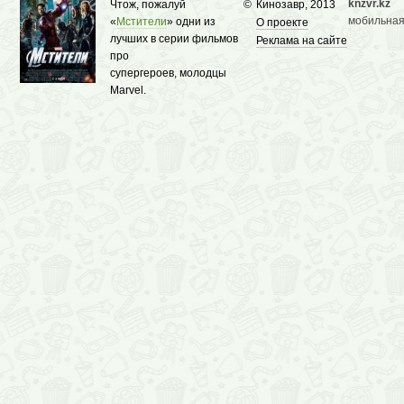
knzvr.kz
Чтож, пожалуй
©
Кинозавр, 2013
мобильная
«
Мстители
» одни из
О проекте
лучших в серии фильмов
Реклама на сайте
про
супергероев, молодцы
Marvel.