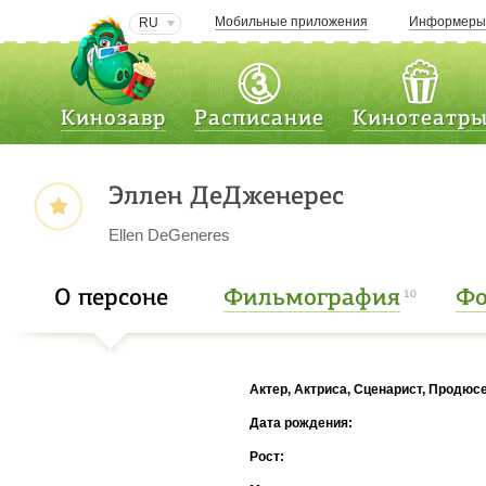
Мобильные приложения
Информер
RU
Кинозавр
Расписание
Кинотеатр
Эллен ДеДженерес
Ellen DeGeneres
О персоне
Фильмография
Фо
10
Актер, Актриса, Сценарист, Продюс
Дата рождения:
Рост: