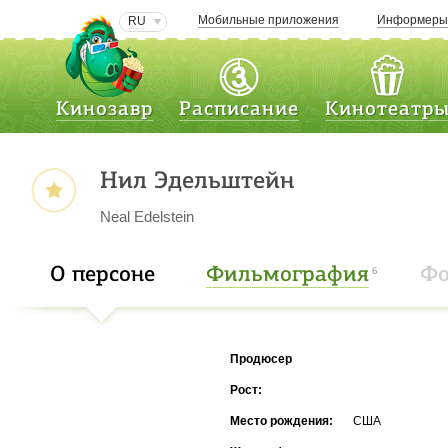
Мобильные приложения
Информер
RU
Кинозавр
Расписание
Кинотеатр
Нил Эдельштейн
Neal Edelstein
О персоне
Фильмография
Фо
6
Продюсер
Рост:
Место рождения:
США