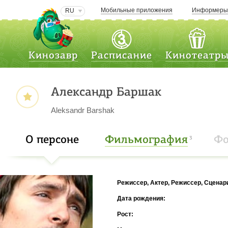
Мобильные приложения
Информер
RU
Кинозавр
Расписание
Кинотеатр
Александр Баршак
Aleksandr Barshak
О персоне
Фильмография
Фо
3
Режиссер, Актер, Режиссер, Сценар
Дата рождения:
Рост: