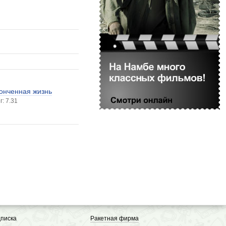
онченная жизнь
г: 7.31
писка
Ракетная фирма