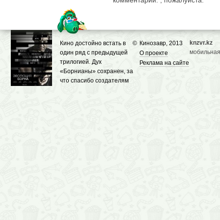
комментарии. , пожалуйста.
knzvr.kz
Кино достойно встать в
©
Кинозавр, 2013
мобильная
один ряд с предыдущей
О проекте
трилогией. Дух
Реклама на сайте
«Борнианы» сохранен, за
что спасибо создателям