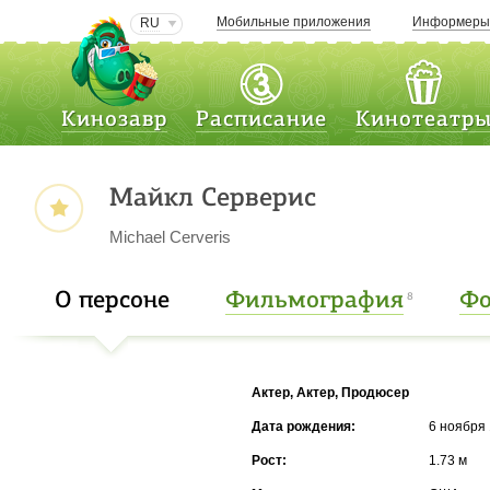
Мобильные приложения
Информер
RU
Кинозавр
Расписание
Кинотеатр
Майкл Серверис
Michael Cerveris
О персоне
Фильмография
Фо
8
Актер, Актер, Продюсер
Дата рождения:
6 ноября 
Рост:
1.73 м