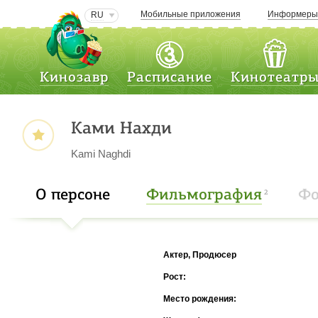
Мобильные приложения
Информер
RU
Кинозавр
Расписание
Кинотеатр
Ками Нахди
Kami Naghdi
О персоне
Фильмография
Фо
2
Актер, Продюсер
Рост:
Место рождения: