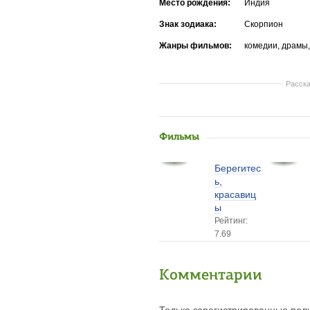
Место рождения:
Индия
Знак зодиака:
Скорпион
Жанры фильмов:
комедии, драмы
Расска
Фильмы
Берегитес
ь,
красавиц
ы
Рейтинг:
7.69
Комментарии