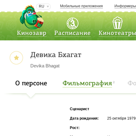
Мобильные приложения
Информер
RU
Кинозавр
Расписание
Кинотеатр
Девика Бхагат
Devika Bhagat
О персоне
Фильмография
Фо
2
Сценарист
Дата рождения:
25 октября 1979 
Рост: