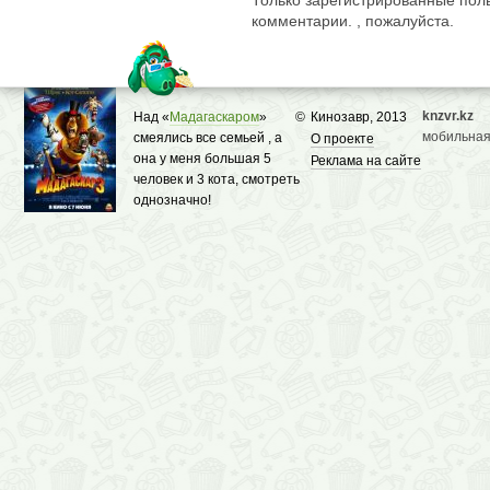
Только зарегистрированные поль
комментарии. , пожалуйста.
knzvr.kz
Над «
Мадагаскаром
»
©
Кинозавр, 2013
мобильная
смеялись все семьей , а
О проекте
она у меня большая 5
Реклама на сайте
человек и 3 кота, смотреть
однозначно!