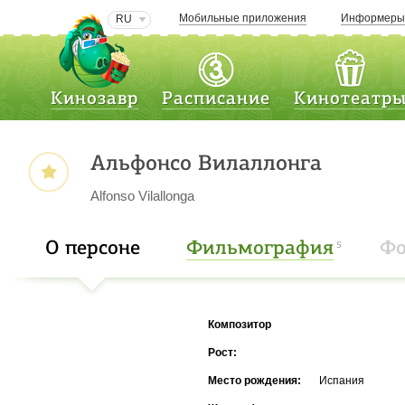
Мобильные приложения
Информер
RU
Кинозавр
Расписание
Кинотеатр
Альфонсо Вилаллонга
Alfonso Vilallonga
О персоне
Фильмография
Фо
5
Композитор
Рост:
Место рождения:
Испания