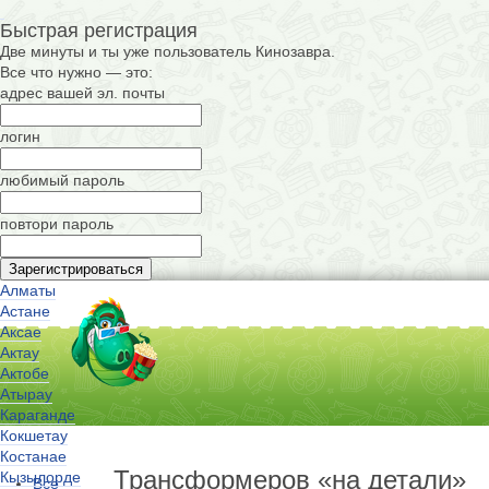
Быстрая регистрация
Две минуты и ты уже пользователь Кинозавра.
Все что нужно — это:
адрес вашей эл. почты
логин
любимый пароль
повтори пароль
Алматы
Астане
Аксае
Актау
Актобе
Атырау
Караганде
Кокшетау
Костанае
Трансформеров «на детали»
Кызылорде
Все