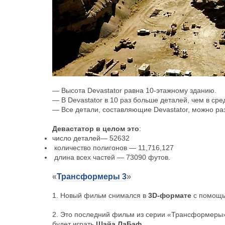
— Высота Devastator равна 10-этажному зданию.
— В Devastator в 10 раз больше деталей, чем в ср
— Все детали, составляющие Devastator, можно ра
Девастатор в целом это
:
число деталей— 52632
количество полигонов — 11,716,127
длина всех частей — 73090 футов.
«
Трансформеры 3
»
1. Новый фильм снимался в
3D-формате
с помощь
2. Это последний фильм из серии «Трансформеры»
будет играть
Шайа ЛаБаф
.