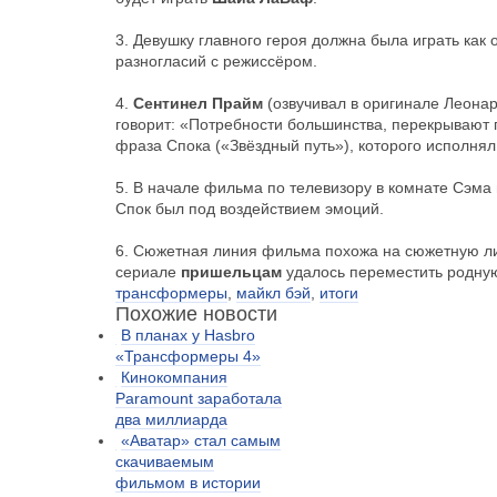
3. Девушку главного героя должна была играть как
разногласий с режиссёром.
4.
Сентинел Прайм
(озвучивал в оригинале Леона
говорит: «Потребности большинства, перекрывают 
фраза Спока («Звёздный путь»), которого исполня
5. В начале фильма по телевизору в комнате Сэма 
Спок был под воздействием эмоций.
6. Сюжетная линия фильма похожа на сюжетную ли
сериале
пришельцам
удалось переместить родную
трансформеры
,
майкл бэй
,
итоги
Похожие новости
В планах у Hasbro
«Трансформеры 4»
Кинокомпания
Paramount заработала
два миллиарда
«Аватар» стал самым
скачиваемым
фильмом в истории