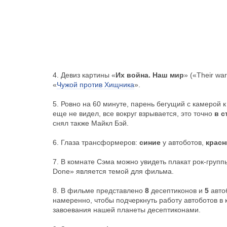
4. Девиз картины «
Их война. Наш мир
» («Their wa
«
Чужой против Хищника
».
5. Ровно на 60 минуте, парень бегущий с камерой 
еще не видел, все вокруг взрывается, это точно
в с
снял также Майкл Бэй.
6. Глаза трансформеров:
cиние
у автоботов,
крас
7. В комнате Сэма можно увидеть плакат рок-груп
Donе» является темой для фильма.
8. В фильме представлено
8
десептиконов и
5
авто
намеренно, чтобы подчеркнуть работу автоботов в к
завоевания нашей планеты десептиконами.