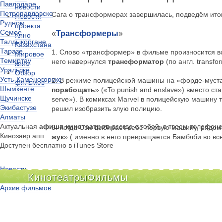
Павлодаре
новости
Петропавловске
Сага о трансформерах завершилась, подведём итоги
Новости
Рудном
проекта
Семее
«
Трансформеры
»
Кино
Талдыкоргане
Казахстана
Таразе
1. Слово «трансформер» в фильме произносится все
Мировое
Темиртау
него навернулся
трансформатор
(по англ. transfo
кино
Уральске
Обзор
Усть-Каменогорске
2. В режиме полицейской машины на «форде-муста
фильмов
Шымкенте
порабощать
» («To punish and enslave») вместо ст
Щучинске
serve»). В комиксах Marvel в полицейскую машину
Экибастузе
решил изобразить злую полицию.
Алматы
Актуальная
афиша кинотеатров
всегда с тобой, в твоем телефон
3. Когда Сэм выбирает себе первую машину, рядом
Кинозавр.апп
жук
» ( именно в него превращается Бамблби во вс
Доступен бесплатно в iTunes Store
Новости
Кинотеатры
Фильмы
Киноклубы
Архив фильмов