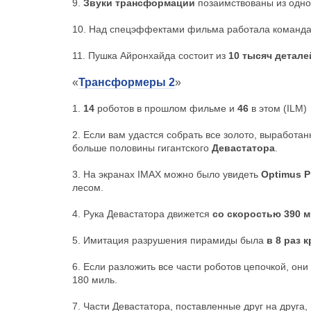
9.
Звуки трансформации
позаимствованы из одно
10. Над спецэффектами фильма работала команда
11. Пушка Айронхайда состоит из
10 тысяч детале
«
Трансформеры 2
»
1.
14
роботов в прошлом фильме и
46
в этом (ILM)
2. Если вам удастся собрать все золото, выработан
больше половины гигантского
Девастатора
.
3. На экранах IMAX можно было увидеть
Optimus P
лесом.
4. Рука Девастатора движется
со скоростью 390 м
5. Имитация разрушения пирамиды была
в 8 раз 
6. Если разложить все части роботов цепочкой, они
180 миль.
7. Части Девастатора, поставленные друг на друга