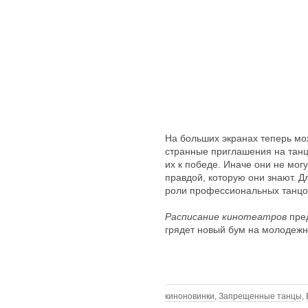
На больших экранах теперь мо
странные приглашения на танце
их к победе. Иначе они не мо
правдой, которую они знают. 
роли профессиональных танцор
Расписание кинотеатров
пре
грядет новый бум на молодеж
киноновинки
,
Запрещенные танцы
,