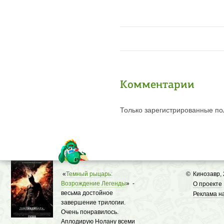
Комментарии
Только зарегистрированные пол
«
Темный рыцарь:
©
Кинозавр,
Возрождение Легенды
» -
О проекте
весьма достойное
Реклама н
завершение трилогии.
Очень понравилось.
Аплодирую Нолану всеми