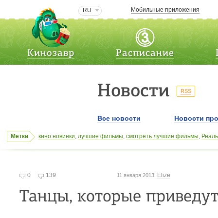
Мобильные приложения
RU
Кинозавр
Расписание
Новости
RSS
Все новости
Новости про
Метки
кино новинки
,
лучшие фильмы
,
смотреть лучшие фильмы
,
Реаль
лучшие фильмы
,
новинки кино
,
Джон Кафка
,
новинки кино
,
кинон
Светлана Ходченкова
,
Дэвид Николлс
0
139
Elize
11 января 2013,
Танцы, которые приведут