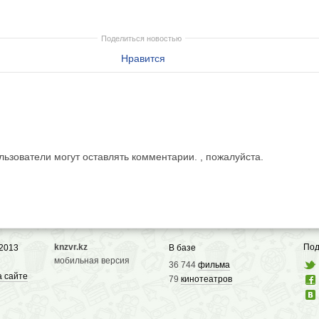
Поделиться новостью
Нравится
ьзователи могут оставлять комментарии. , пожалуйста.
knzvr.kz
Под
 2013
В базе
мобильная версия
36 744
фильма
а сайте
79
кинотеатров