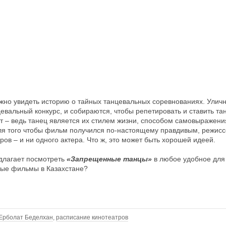
жно увидеть историю о тайных танцевальных соревнованиях. Улич
вальный конкурс, и собираются, чтобы репетировать и ставить та
гут – ведь танец является их стилем жизни, способом самовыражен
Для того чтобы фильм получился по-настоящему правдивым, режисс
ов – и ни одного актера. Что ж, это может быть хорошей идеей.
длагает посмотреть
«Запрещенные танцы»
в любое удобное для
ные фильмы в Казахстане?
Ерболат Беделхан
,
расписание кинотеатров