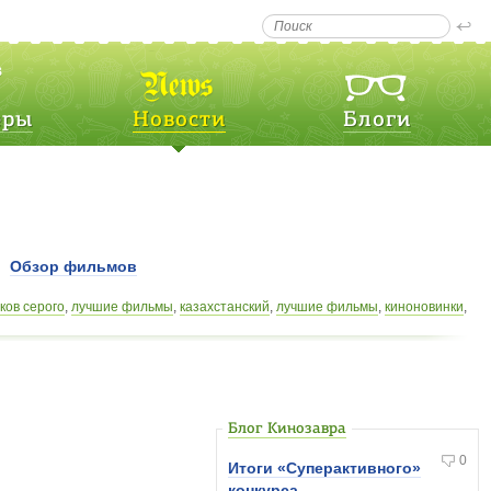
еры
Новости
Блоги
Обзор фильмов
ков серого
,
лучшие фильмы
,
казахстанский
,
лучшие фильмы
,
киноновинки
,
ноновинки
,
мультипликационный
,
Восход Юпитера
,
Марк Уолтерс
,
Блог Кинозавра
0
Итоги «Суперактивного»
конкурса