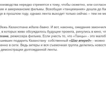
роизводства нередко стремятся к тому, чтобы сюжетно, или согласн
кие и американские фильмы. Всеобщая «танцемания» дошла до Ка
 в прошлом году, однако лента выходит только сейчас – тем не ме
дежь Казахстана ждала давно
. И вот, наконец, ожидание закончил
 в которых живо обсуждалось будущее проекта, ринулись в кино, чт
лхана
, режиссера фильма. Если учесть то, что «Танцы» - это мал
решивших подарить Казахстану собственный
«Шаг вперед»
- можно 
енно в сети. Ведь актеры и вся съемочная группа делились новост
 демонстрации долгожданной ленты.