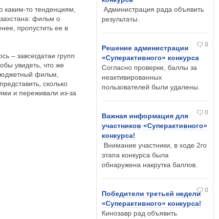
о каким-то тенденциям,
Администрация рада объявить
захстана: фильм о
результаты.
нее, пропустить ее в
0
Решение администрации
ось – завсегдатаи групп
«Суперактивного» конкурса
обы увидеть, что же
Cогласно проверке, баллы за
обюджетный фильм,
неактивированных
представить, сколько
пользователей были удалены.
ями и переживали из-за
0
Важная информация для
участников «Суперактивного»
конкурса!
Внимание участники, в ходе 2го
этапа конкурса была
обнаружена накрутка баллов.
0
Победители третьей недели
«Суперактивного» конкурса!
Кинозавр рад объявить