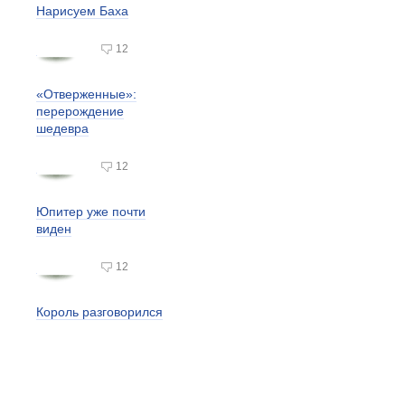
Нарисуем Баха
12
«Отверженные»:
перерождение
шедевра
12
Юпитер уже почти
виден
12
Король разговорился