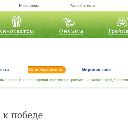
Информеры
Разработчикам
Кинотеатры
Фильмы
Трейл
екта
Мировое кино
Кино Казахстана
ные парни
,
Санг Кенг
,
афиши кинотеатров
,
расписание кинотеатров
,
50 оттен
овинки
,
Адам Бичен
,
Большие надежды
,
Freezer
,
фантастический триллер
,
ки
 к победе