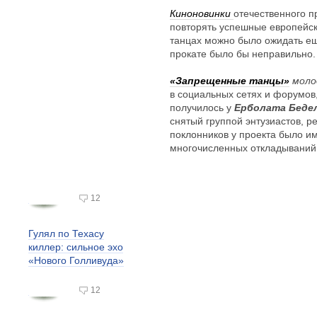
Киноновинки
отечественного п
повторять успешные европейс
танцах можно было ожидать еще
прокате было бы неправильно.
«Запрещенные танцы»
моло
в социальных сетях и форумов,
получилось у
Ерболата Беде
снятый группой энтузиастов, 
поклонников у проекта было им
многочисленных откладываний
12
Гулял по Техасу
киллер: сильное эхо
«Нового Голливуда»
12