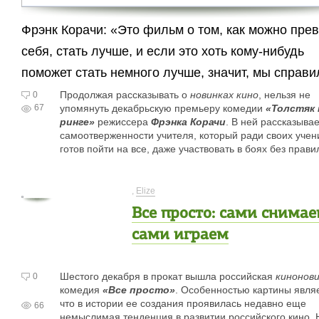
Фрэнк Корачи: «Это фильм о том, как можно пре
себя, стать лучше, и если это хоть кому-нибудь
поможет стать немного лучше, значит, мы справи
Продолжая рассказывать о
новинках кино
, нельзя не
0
67
упомянуть декабрьскую премьеру комедии
«Толстяк 
ринге»
режиссера
Фрэнка Корачи
. В ней рассказывае
самоотверженности учителя, который ради своих учен
готов пойти на все, даже участвовать в боях без прав
,
Elize
Все просто: сами снимае
сами играем
Шестого декабря в прокат вышла российская
кинонов
0
комедия
«Все просто»
. Особенностью картины являе
что в истории ее создания проявилась недавно еще
66
немыслимая тенденция в развитии российского кино. 