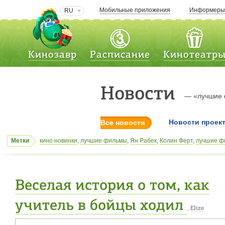
Мобильные приложения
Информер
RU
Кинозавр
Расписание
Кинотеатр
Новости
— «лучшие
Новости проек
Все новости
Метки
кино новинки
,
лучшие фильмы
,
Ян Рабек
,
Колин Ферт
,
лучшие ф
лучшие фильмы
,
Сергей Комаров
,
афиши кинотеатров
,
Юлий Гу
Людовико Эйнауди
,
авторское кино
,
джентльмены удачи
,
афиши
киноновинки
Веселая история о том, как
учитель в бойцы ходил
,
Elize