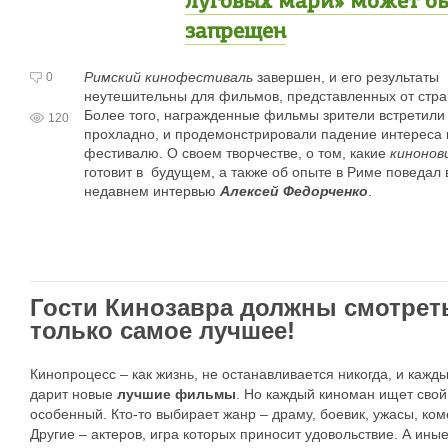
луговых мари» может б
запрещен
Римский кинофестиваль
завершен, и его результаты
0
неутешительны для фильмов, представленных от стра
Более того, награжденные фильмы зрители встретили
120
прохладно, и продемонстрировали падение интереса 
фестивалю. О своем творчестве, о том, какие
кинонов
готовит в будущем, а также об опыте в Риме поведал 
недавнем интервью
Алексей Федорченко
.
Гости Кинозавра должны смотрет
только самое лучшее!
Кинопроцесс – как жизнь, не останавливается никогда, и кажд
дарит новые
лучшие фильмы
. Но каждый киноман ищет свой
особенный. Кто-то выбирает жанр – драму, боевик, ужасы, ко
Другие – актеров, игра которых приносит удовольствие. А ины