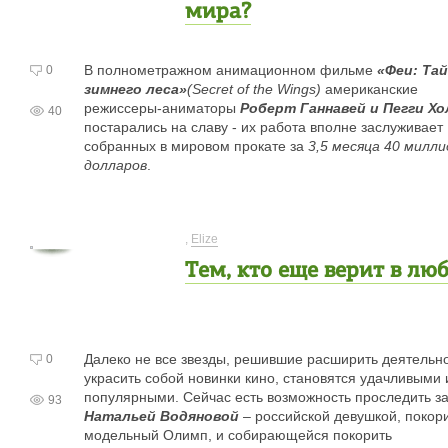
мира?
В полнометражном анимационном фильме
«
Феи: Тай
0
зимнего леса
»
(Secret of the Wings)
американские
режиссеры-аниматоры
Роберт Ганнавей и Пегги Хо
40
постарались на славу - их работа вполне заслуживает
собранных в мировом прокате за
3,5 месяца 40 милли
долларов
.
,
Elize
Тем, кто еще верит в лю
Далеко не все звезды, решившие расширить деятельно
0
украсить собой новинки кино, становятся удачливыми 
популярными. Сейчас есть возможность проследить з
93
Натальей Водяновой
– российской девушкой, покор
модельный Олимп, и собирающейся покорить