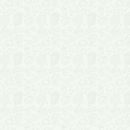
кинопремьеры. Мы хотим, чтобы время, проведенное за прос
нового, только вашего, фильма не прошло даром, и кинематог
очередной раз оправдал ваши ожидания. Заканчивается лето,
Кинозавр уже занят, разыскивая
лучшие фильмы зимы
– кин
которое поднимет настроение и согреет сердце даже в самую
холодную пору, а зимой вы будете знать, каких кинопремьер о
в следующем сезоне. Несомненно, все эти фильмы найдутся, 
займут достойное место, как на этой странице, так и в ваших с
Ведь кому еще, как не Кинозавру, знать, что на самом деле
необходимо завзятому киноману!
Если вы уже здесь – будьте уверены, что не пропустите
лучши
фильмы в кинотеатрах Казахстана
. Кинозавр расскажет о них 
до премьеры, и поведает о том, стоило ли ожидание результат
чтобы каждая картина нашла своего зрителя!
Лучшие фильмы 2011 года
Get the Flash Player to see this player.