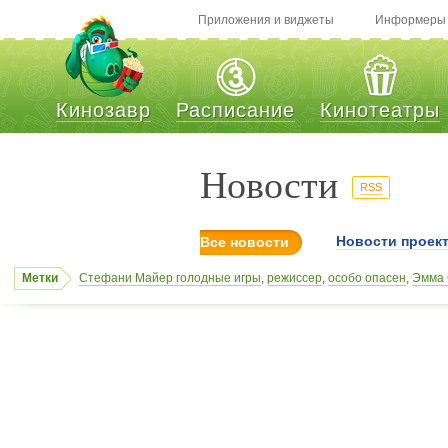
Приложения и виджеты
Информеры
Кинозавр
Расписание
Кинотеатры
Новости
RSS
Новости проек
Все новости
Метки
Стефани Майер голодные игры
,
режиссер
,
особо опасен
,
Эмма 
морской бой
,
сиквел
,
актер Марио Касас
,
комиксы
,
формат 3D
,
п
Гонзалес Молина
,
Максим Акбаров
,
железное небоМадагаскар 