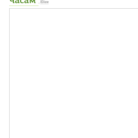
часам
,
Elize