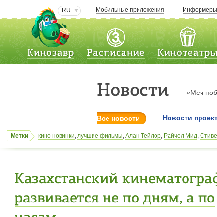
Мобильные приложения
Информер
RU
Кинозавр
Расписание
Кинотеатр
Новости
— «Меч по
Новости проек
Все новости
Метки
кино новинки
,
лучшие фильмы
,
Алан Тейлор
,
Райчел Мид
,
Стиве
кинотеатров
,
,
киноновинки
,
Марк Эндрюс
,
афиши кинотеатров
,
Цекало
,
Как поймать монстра
,
киноновинки
,
Энтони Хопкинс
,
ки
Казахстанский кинематогра
развивается не по дням, а по