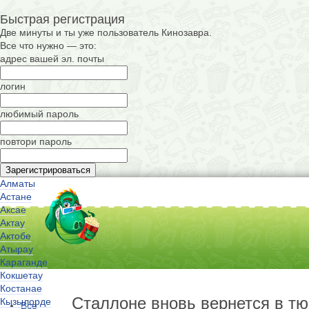
Быстрая регистрация
Две минуты и ты уже пользователь Кинозавра.
Все что нужно — это:
адрес вашей эл. почты
логин
любимый пароль
повтори пароль
Алматы
Астане
Аксае
Актау
Актобе
Атырау
Караганде
Кокшетау
Костанае
Сталлоне вновь вернется в т
Кызылорде
Все