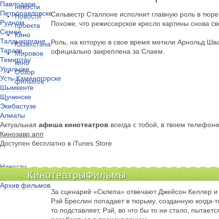
Павлодаре
новости
Петропавловске
Сильвестр Сталлоне исполнит главную роль в тюр
Новости
Рудном
Похоже, что режиссерское кресло картины снова с
проекта
Семее
Кино
Талдыкоргане
Роль, на которую в свое время метили Арнольд Шв
Казахстана
Таразе
официально закреплена за Слаем.
Мировое
Темиртау
кино
Уральске
Обзор
Усть-Каменогорске
фильмов
Шымкенте
Щучинске
Экибастузе
Алматы
Актуальная
афиша кинотеатров
всегда с тобой, в твоем телефон
Кинозавр.апп
Доступен бесплатно в iTunes Store
Новости
Кинотеатры
Фильмы
Киноклубы
Архив фильмов
За сценарий «Склепа» отвечают Джейсон Келлер и
Рэй Бреслин попадает в тюрьму, созданную когда-то 
то подставляет, Рэй, во что бы то ни стало, пытает