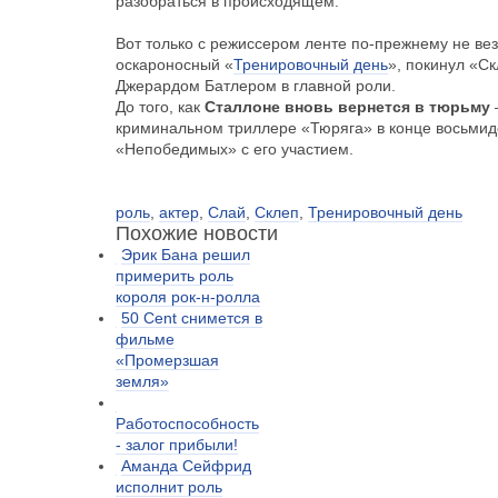
разобраться в происходящем.
Вот только с режиссером ленте по-прежнему не вез
оскароносный «
Тренировочный день
», покинул «Ск
Джерардом Батлером в главной роли.
До того, как
Сталлоне вновь вернется в тюрьму
–
криминальном триллере «Тюряга» в конце восьмид
«Непобедимых» с его участием.
роль
,
актер
,
Слай
,
Склеп
,
Тренировочный день
Похожие новости
Эрик Бана решил
примерить роль
короля рок-н-ролла
50 Cent снимется в
фильме
«Промерзшая
земля»
Работоспособность
- залог прибыли!
Аманда Сейфрид
исполнит роль