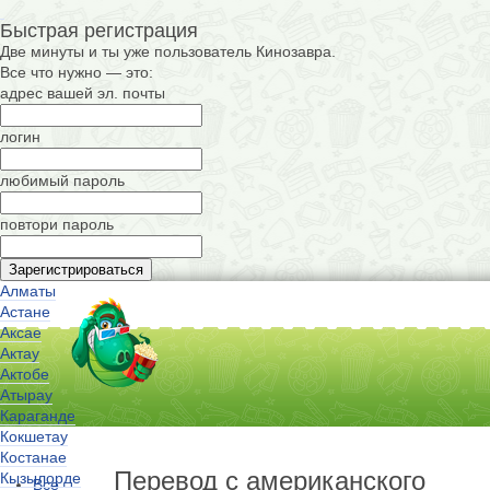
Быстрая регистрация
Две минуты и ты уже пользователь Кинозавра.
Все что нужно — это:
адрес вашей эл. почты
логин
любимый пароль
повтори пароль
Алматы
Астане
Аксае
Актау
Актобе
Атырау
Караганде
Кокшетау
Костанае
Перевод с американского
Кызылорде
Все