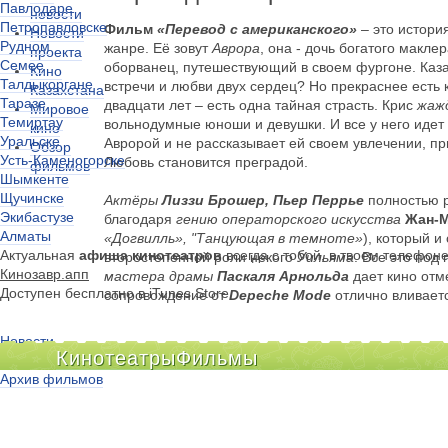
Павлодаре
новости
Петропавловске
Фильм
«Перевод с американского»
– это истори
Новости
Рудном
жанре. Её зовут
Аврора
, она - дочь богатого маклер
проекта
Семее
оборванец, путешествующий в своем фургоне. Каза
Кино
Талдыкоргане
встречи и любви двух сердец? Но прекраснее есть к
Казахстана
Таразе
двадцати лет – есть одна тайная страсть. Крис
жаж
Мировое
Темиртау
вольнодумные юноши и девушки. И все у него идет 
кино
Уральске
Авророй и не рассказывает ей своем увлечении, п
Обзор
Усть-Каменогорске
Любовь становится преградой.
фильмов
Шымкенте
Щучинске
Актёры
Лиззи Брошер, Пьер Перрье
полностью р
Экибастузе
благодаря
гению операторского искусства
Жан-М
Алматы
«Догвилль», "Танцующая в темноте»
), который и
Актуальная
афиша кинотеатров
всегда с тобой, в твоем телефон
второстепенной роли некого
Уильяма
. Все это под
Кинозавр.апп
мастера драмы
Паскаля Арнольда
дает кино отме
Доступен бесплатно в iTunes Store
сопровождение от
Depeche Mode
отлично вливаетс
Новости
Кинотеатры
Фильмы
Киноклубы
Архив фильмов