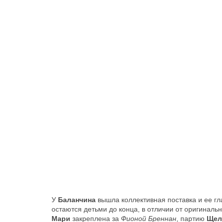
У
Баланчина
вышла коллективная поставка и ее гл
остаются детьми до конца, в отличии от оригиналь
Мари
закреплена за
Фионой Бреннан
, партию
Щел