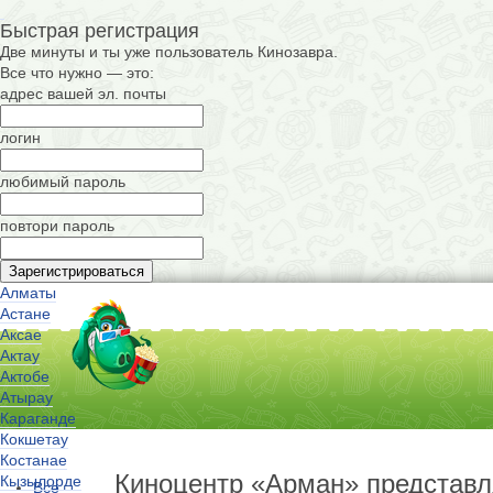
Быстрая регистрация
Две минуты и ты уже пользователь Кинозавра.
Все что нужно — это:
адрес вашей эл. почты
логин
любимый пароль
повтори пароль
Алматы
Астане
Аксае
Актау
Актобе
Атырау
Караганде
Кокшетау
Костанае
Киноцентр «Арман» представл
Кызылорде
Все