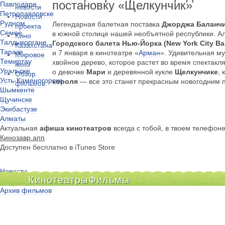
постановку «Щелкунчик»
Павлодаре
новости
Петропавловске
Новости
Рудном
Легендарная балетная поставка
Джорджа Баланч
проекта
Семее
в южной столице нашей необъятной республики. Ал
Кино
Талдыкоргане
Городского балета Нью-Йорка (New York City Bal
Казахстана
Таразе
и 7 января в кинотеатре «
Арман
». Удивительная м
Мировое
Темиртау
хвойное дерево, которое растет во время спектакл
кино
Уральске
о девочке
Мари
и деревянной кукле
Щелкунчике
,
Обзор
Усть-Каменогорске
короля
— все это станет прекрасным новогодним п
фильмов
Шымкенте
Щучинске
Экибастузе
Алматы
Актуальная
афиша кинотеатров
всегда с тобой, в твоем телефон
Кинозавр.апп
Доступен бесплатно в iTunes Store
Новости
Кинотеатры
Фильмы
Киноклубы
Архив фильмов