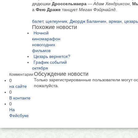
дядюшки
Дроссельмаера
—
Адам Хендриксон
,
Мы
а
Фею Драже
танцует
Меган Фэйрчайлд
.
балет
,
щелкунчик
,
Джордж Баланчин
,
арман
,
цезарь
Похожие новости
Ночной
киномарафон
новогодних
фильмов
Цезарь вернется?
График событий
октября
Обсуждение новости
Комментарии
Только зарегистрированные пользователи могут о
0
пожалуйста.
на сайте
0
В контакте
0
На
Фейсбуке