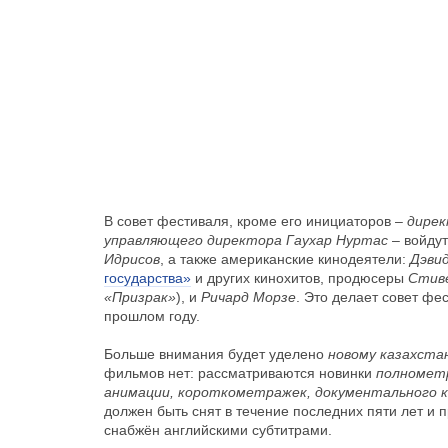
В совет фестиваля, кроме его инициаторов –
дирек
управляющего директора Гаухар Нуртас
– войдут
Идрисов
, а также американские кинодеятели:
Дэви
государства»
и других кинохитов, продюсеры
Стив
«Призрак»
), и
Ричард Морзе
. Это делает совет фе
прошлом году.
Больше внимания будет уделено
новому казахста
фильмов нет: рассматриваются новинки
полнометр
анимации, короткометражек, документального 
должен быть снят в течение последних пяти лет и 
снабжён английскими субтитрами.