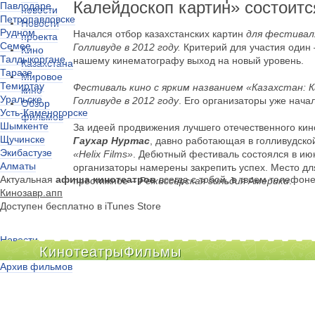
Калейдоскоп картин» состоитс
Павлодаре
новости
Петропавловске
Новости
Рудном
Начался отбор казахстанских картин
для фестивал
проекта
Семее
Голливуде в 2012 году.
Критерий для участия один 
Кино
Талдыкоргане
нашему кинематографу выход на новый уровень.
Казахстана
Таразе
Мировое
Темиртау
Фестиваль кино с ярким названием «Казахстан: 
кино
Уральске
Голливуде в 2012 году
. Его организаторы уже нач
Обзор
Усть-Каменогорске
фильмов
Шымкенте
За идеей продвижения лучшего отечественного кино
Щучинске
Гаухар Нуртас
, давно работающая в голливудско
Экибастузе
«Helix Films»
. Дебютный фестиваль состоялся в ию
Алматы
организаторы намерены закрепить успех. Место д
Актуальная
афиша кинотеатров
всегда с тобой, в твоем телефон
престижное –
Режиссёрская гильдия Америки
.
Кинозавр.апп
Доступен бесплатно в iTunes Store
Новости
Кинотеатры
Фильмы
Киноклубы
Архив фильмов