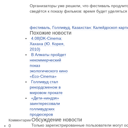
Организаторы уже решили, что фестиваль продлитс
сведётся к показу фильмов: время будет уделяться
фестиваль
,
Голливуд
,
Казахстан: Калейдоскоп карт
Похожие новости
4.08|DK-Cinema:
Хахаха (Ю. Корея,
2010)
В Алматы пройдет
некоммерческий
показ
экологического кино
«Eco-Cinema»
Голливуд стал
рекордсменом в
мировом прокате
«Дети-ниндзя»
заинтересовали
голливудских
продюсеров
Обсуждение новости
Комментарии
Только зарегистрированные пользователи могут о
0