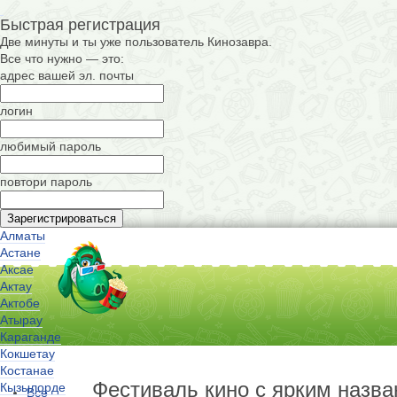
Быстрая регистрация
Две минуты и ты уже пользователь Кинозавра.
Все что нужно — это:
адрес вашей эл. почты
логин
любимый пароль
повтори пароль
Алматы
Астане
Аксае
Актау
Актобе
Атырау
Караганде
Кокшетау
Костанае
Фестиваль кино с ярким назва
Кызылорде
Все