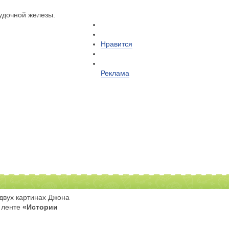
лудочной железы.
Нравится
Реклама
из своих самых
двух картинах Джона
в ленте
«Истории