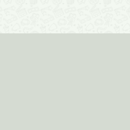
Соцмедиа
© Кинозавр
Расписани