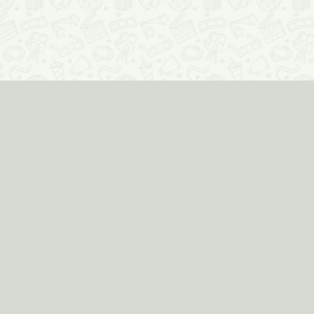
О проекте
30 934
фильма
, 2011
Реклама на сайте
69
кинотеатров
е
Кинотеатры
Фильмы
Киноклубы