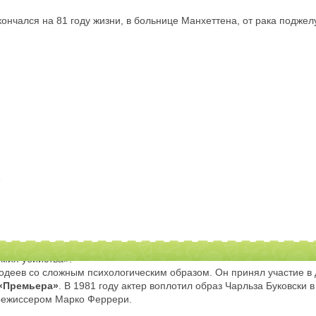
скончался на 81 году жизни, в больнице Манхеттена, от рака подже
е
 два года он заслужил признание критиков и зрителей, сыграв одну 
омия убийства».
одеев со сложным психологическим образом. Он принял участие в 
«Премьера»
. В 1981 году актер воплотил образ Чарльза Буковски 
 режиссером Марко Феррери.