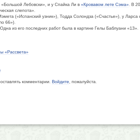
 «Большой Лебовски», и у Спайка Ли в
«Кровавом лете Сэма»
. В 2
ческая слепота».
Мэмета («Испанский узник»), Тодда Солондза («Счастье»), у Ларса
ло 66»).
 Одна из его последних работ была в картине Гелы Баблуани «13».
ны «Рассвета»
а
 оставлять комментарии.
Войдите
, пожалуйста.