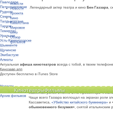
Павлодаре
новости
Петропавловске
Легендарный актер театра и кино
Бен Газзара
, 
Новости
Рудном
проекта
Семее
Кино
Талдыкоргане
Казахстана
Таразе
Мировое
Темиртау
кино
Уральске
Обзор
Усть-Каменогорске
фильмов
Шымкенте
Щучинске
Экибастузе
Алматы
Актуальная
афиша кинотеатров
всегда с тобой, в твоем телефон
Кинозавр.апп
Доступен бесплатно в iTunes Store
Новости
Его дебют в кино начался в 1957 году, спустя уже
Кинотеатры
Фильмы
Киноклубы
известных ролей в ленте Отто Премингера «Анат
Архив фильмов
Чаще всего Газзара воплощал на экранах роли зл
Кассаветиса,
«Убийство китайского букмекера»
и
обыкновенного безумия»
, снятой итальянским