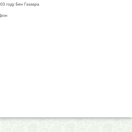
003 году Бен Газзара
 фон