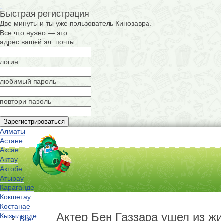
Быстрая регистрация
Две минуты и ты уже пользователь Кинозавра.
Все что нужно — это:
адрес вашей эл. почты
логин
любимый пароль
повтори пароль
Алматы
Астане
Аксае
Актау
Актобе
Атырау
Караганде
Кокшетау
Костанае
Актер Бен Газзара ушел из ж
Кызылорде
Все