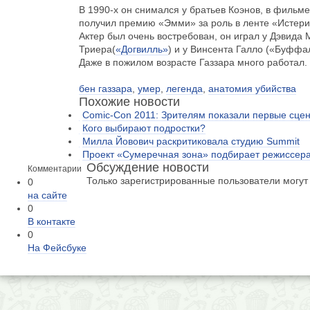
В
1990-х
он снимался у братьев Коэнов, в фильме
получил премию «Эмми» за роль в ленте «Истери
Актер был очень востребован, он играл у Дэвида 
Триера(
«Догвилль»
) и у Винсента Галло («Буффа
Даже в пожилом возрасте Газзара много работал.
бен газзара
,
умер
,
легенда
,
анатомия убийства
Похожие новости
Comic-Con 2011: Зрителям показали первые сце
Кого выбирают подростки?
Милла Йовович раскритиковала студию Summit
Проект «Сумеречная зона» подбирает режиссер
Обсуждение новости
Комментарии
Только зарегистрированные пользователи могут
0
на сайте
0
В контакте
0
На Фейсбуке