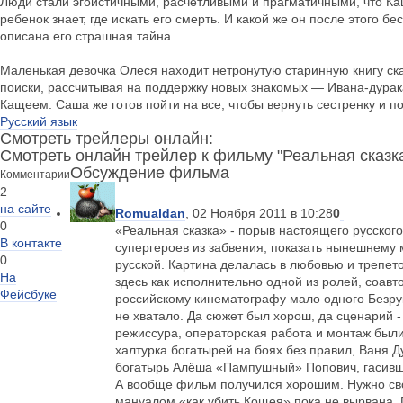
Люди стали эгоистичными, расчетливыми и прагматичными, что Кащ
ребенок знает, где искать его смерть. И какой же он после этого 
описана его страшная тайна.
Маленькая девочка Олеся находит нетронутую старинную книгу ска
поиски, рассчитывая на поддержку новых знакомых — Ивана-дурака
Кащеем. Саша же готов пойти на все, чтобы вернуть сестренку и по
Русский язык
Смотреть трейлеры онлайн:
Смотреть онлайн трейлер к фильму "Реальная сказк
Обсуждение фильма
Комментарии
2
на сайте
Romualdan
, 02 Ноября 2011 в 10:28
0
0
«Реальная сказка» - порыв настоящего русского
В контакте
супергероев из забвения, показать нынешнему 
0
русской. Картина делалась в любовью и трепетом
На
здесь как исполнительно одной из ролей, соавт
Фейсбуке
российскому кинематографу мало одного Безрук
не хватало. Да сюжет был хорош, да сценарий 
режиссура, операторская работа и монтаж был
халтурка богатырей на боях без правил, Ваня Д
богатырь Алёша «Пампушный» Попович, гасивши
А вообще фильм получился хорошим. Нужно своди
мануалом «как убить Кощея» пока не вырвана. П