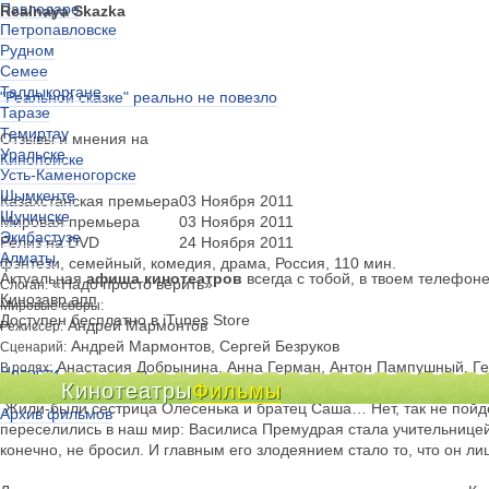
Павлодаре
Realnaya Skazka
Петропавловске
Рудном
Семее
Талдыкоргане
"Реальной сказке" реально не повезло
Таразе
Темиртау
Отзывы и мнения на
Уральске
Кинопоиске
Усть-Каменогорске
Шымкенте
Казахстанская премьера
03 Ноября 2011
Щучинске
Мировая премьера
03 Ноября 2011
Экибастузе
Релиз на DVD
24 Ноября 2011
Алматы
фэнтези, семейный, комедия, драма, Россия, 110 мин.
Актуальная
афиша кинотеатров
всегда с тобой, в твоем телефон
«Надо просто верить»
Слоган:
Кинозавр.апп
Мировые сборы:
Доступен бесплатно в iTunes Store
Андрей Мармонтов
Режиссер:
Андрей Мармонтов, Сергей Безруков
Сценарий:
Анастасия Добрынина, Анна Герман, Антон Пампушный, Ге
В ролях:
Новости
Безруков, Сергей Погосян
Кинотеатры
Фильмы
Киноклубы
Жили-были сестрица Олесенька и братец Саша… Нет, так не пойде
Архив фильмов
переселились в наш мир: Василиса Премудрая стала учительнице
конечно, не бросил. И главным его злодеянием стало то, что он ли