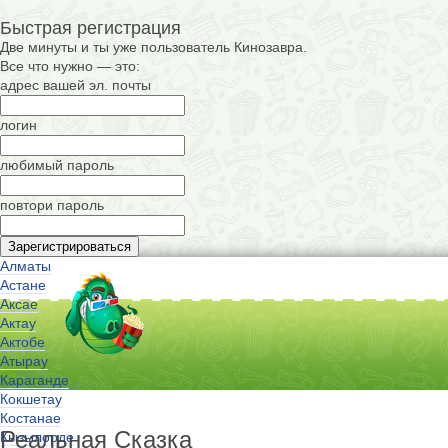
Быстрая регистрация
Две минуты и ты уже пользователь Кинозавра.
Все что нужно — это:
адрес вашей эл. почты
логин
любимый пароль
повтори пароль
Алматы
Астане
Аксае
Актау
Актобе
Атырау
Караганде
Кокшетау
Костанае
Реальная Сказка
Кызылорде