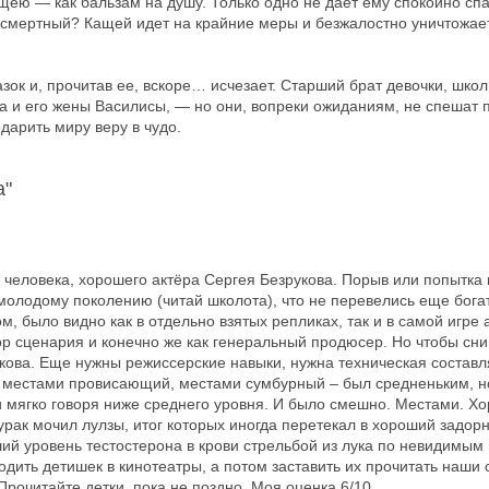
ею — как бальзам на душу. Только одно не дает ему спокойно спа
бессмертный? Кащей идет на крайние меры и безжалостно уничтожает
зок и, прочитав ее, вскоре… исчезает. Старший брат девочки, шко
 и его жены Василисы, — но они, вопреки ожиданиям, не спешат п
дарить миру веру в чудо.
а"
 человека, хорошего актёра Сергея Безрукова. Порыв или попытка 
молодому поколению (читай школота), что не перевелись еще бога
, было видно как в отдельно взятых репликах, так и в самой игре 
ор сценария и конечно же как генеральный продюсер. Но чтобы сни
ова. Еще нужны режиссерские навыки, нужна техническая составл
- местами провисающий, местами сумбурный – был средненьким, но
и мягко говоря ниже среднего уровня. И было смешно. Местами. 
урак мочил лулзы, итог которых иногда перетекал в хороший задор
й уровень тестостерона в крови стрельбой из лука по невидимым
ть детишек в кинотеатры, а потом заставить их прочитать наши ск
рочитайте детки, пока не поздно. Моя оценка 6/10