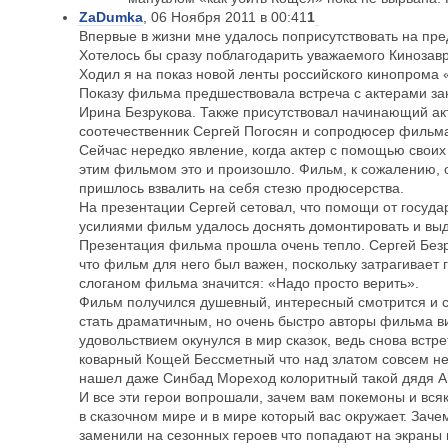
ZaDumka
, 06 Ноября 2011 в 00:41
1
Впервые в жизни мне удалось поприсутствовать на пр
Хотелось бы сразу поблагодарить уважаемого Кинозавра
Ходил я на показ новой ленты российского кинопрома 
Показу фильма предшествовала встреча с актерами за
Ирина Безрукова. Также присутствовал начинающий ак
соотечественник Сергей Погосян и сопродюсер фильм
Сейчас нередко явление, когда актер с помощью своих
этим фильмом это и произошло. Фильм, к сожалению, 
пришлось взвалить на себя стезю продюсерства.
На презентации Сергей сетовал, что помощи от госуда
усилиями фильм удалось доснять домонтировать и выд
Презентация фильма прошла очень тепло. Сергей Безру
что фильм для него был важен, поскольку затрагивает г
слоганом фильма значится: «Надо просто верить».
Фильм получился душевный, интересный смотрится и сл
стать драматичным, но очень быстро авторы фильма ви
удовольствием окунулся в мир сказок, ведь снова встр
коварный Кощей Бессметный что над златом совсем не 
нашел даже Синбад Мореход колоритный такой дядя А
И все эти герои вопрошали, зачем вам покемоны и вся
в сказочном мире и в мире который вас окружает. Зачем
заменили на сезонных героев что попадают на экраны 