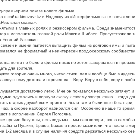
ед-премьерном показе нового фильма.
 с сайта kinozavr.kz и Надежду из «Интерфильм» за те впечатлени
«Реальная сказка».
нятыми в главных ролях и режиссером фильма. Среди знаменитост
тер и исполнитель главной роли Максим Шибаев. Присутствовали 
а Евгений Улюшкин.
 связей и имени пытается вытащить фильм из долговой ямы и пытае
оказался не форматный и неинтересен продюсерскому сообществу 
рства почти не было и фильм никак не хотел завершаться в произв
ать для зрителя.
ков говорил очень много, читал стихи, пел и вообще был в чудес
лавную тему детства и отрочества – Веру. Веру в себя, веру в любов
ушается достаточно легко. Мне он показался несколько затянут, 
димо одумались и вернули сказку к своему завершению – когда доб
етить старых друзей всем приятно. Были там и былинные богатыри,
чах, а скорее наоборот набирался сил. Особенно в наше то время.
шот в исполнении Сергея Погосяна.
кие прочие бакуганы, есть ведь мы – мы ваш колорит, ваша самоб
 забыты Пушкин, Ершов, Бажов и просто сказители, что несли в мир
на 1-2 месяца и в случае наличия средств держаться несколько се