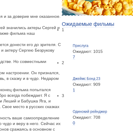
я и за доверие мне оказанное.
Ожидаемые фильмы
ей значились актеры Сергей и
1
также фильма наш
тся донести его до зрителя. С
Прислуга
и актеру Сергею Безрукову
Ожидают: 1015
7
одстве. Но совместными
2
ном настроении. Он признался,
ь, в сказку и в чудо. Недаром
Джеймс Бонд 23
Ожидают: 909
и конец фильма попытался
1
ро всегда побеждает. Я с
3
 и Леший и Бабушка Яга, и
 Свое место в русских сказках
Одинокий рейнджер
Ожидают: 708
ытность ваше самоопределение
0
 чудо и веру в него. Сейчас их
зонов сражаясь в основном с