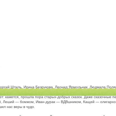
е
оргий Штиль, Ирина Безрукова, Леонид Ярмольник, Людмила Поля
т: кажется, прошла пора старых-добрых сказок. Даже сказочные п
й, Леший — бомжом, Иван-дурак — ВДВшником, Кащей — олигархом
шил нас веры в чудо.