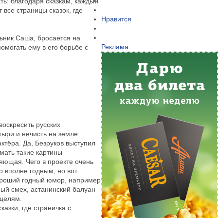
ть: благодаря сказкам, каждый
 все страницы сказок, где
Нравится
льник Саша, бросается на
Реклама
омогать ему в его борьбе с
воскресить русских
тыри и нечисть на земле
актёра. Да, Безруков выступил
мать такие картины
яющая. Чего в проекте очень
 вполне годным, но вот
Хороший годный юмор, например
ный смех, астанинский балуан–
 целям.
азки, где страничка с