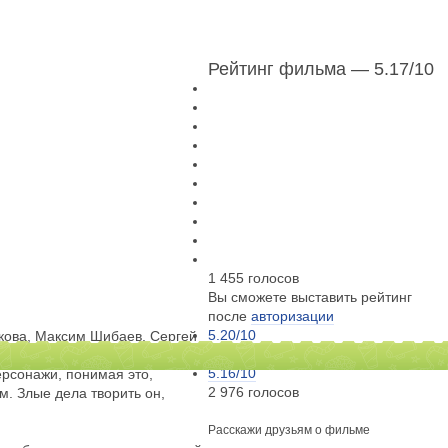
Рейтинг фильма — 5.17
/10
1 455 голосов
Вы сможете выставить рейтинг
после
авторизации
5.20
/10
кова, Максим Шибаев, Сергей
80 голосов
5.16
/10
ерсонажи, понимая это,
2 976 голосов
. Злые дела творить он,
Расскажи друзьям о фильме