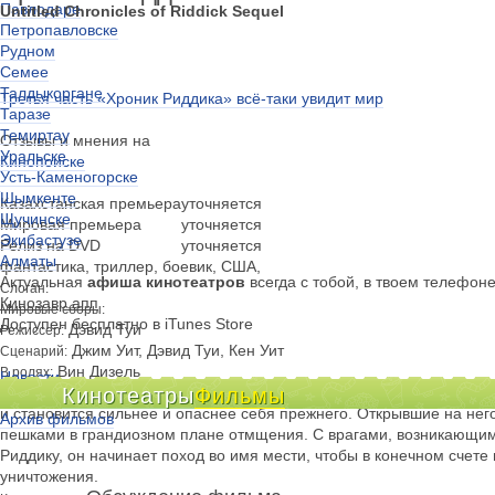
Павлодаре
Untitled Chronicles of Riddick Sequel
Петропавловске
Рудном
Семее
Талдыкоргане
Третья часть «Хроник Риддика» всё-таки увидит мир
Таразе
Темиртау
Отзывы и мнения на
Уральске
Кинопоиске
Усть-Каменогорске
Шымкенте
Казахстанская премьера
уточняется
Щучинске
Мировая премьера
уточняется
Экибастузе
Релиз на DVD
уточняется
Алматы
фантастика, триллер, боевик, США,
Актуальная
афиша кинотеатров
всегда с тобой, в твоем телефон
Слоган:
Кинозавр.апп
Мировые сборы:
Доступен бесплатно в iTunes Store
Дэвид Туи
Режиссер:
Джим Уит, Дэвид Туи, Кен Уит
Сценарий:
Вин Дизель
В ролях:
Новости
Преданный своими и брошенный умирать на пустынной планете, Р
Кинотеатры
Фильмы
Киноклубы
и становится сильнее и опаснее себя прежнего. Открывшие на нег
Архив фильмов
пешками в грандиозном плане отмщения. С врагами, возникающими 
Риддику, он начинает поход во имя мести, чтобы в конечном счете
уничтожения.