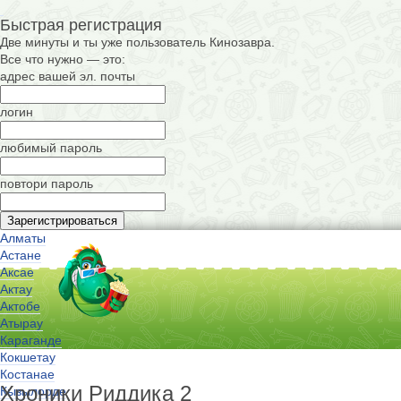
Быстрая регистрация
Две минуты и ты уже пользователь Кинозавра.
Все что нужно — это:
адрес вашей эл. почты
логин
любимый пароль
повтори пароль
Алматы
Астане
Аксае
Актау
Актобе
Атырау
Караганде
Кокшетау
Костанае
Хроники Риддика 2
Кызылорде