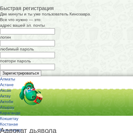
Быстрая регистрация
Две минуты и ты уже пользователь Кинозавра.
Все что нужно — это:
адрес вашей эл. почты
логин
любимый пароль
повтори пароль
Алматы
Астане
Аксае
Актау
Актобе
Атырау
Караганде
Кокшетау
Костанае
Адвокат дьявола
Кызылорде