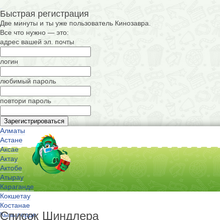
Быстрая регистрация
Две минуты и ты уже пользователь Кинозавра.
Все что нужно — это:
адрес вашей эл. почты
логин
любимый пароль
повтори пароль
Алматы
Астане
Аксае
Актау
Актобе
Атырау
Караганде
Кокшетау
Костанае
Список Шиндлера
Кызылорде