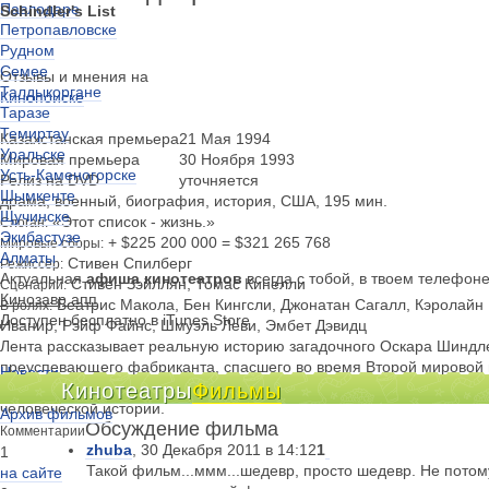
Павлодаре
Schindler's List
Петропавловске
Рудном
Семее
Отзывы и мнения на
Талдыкоргане
Кинопоиске
Таразе
Темиртау
Казахстанская премьера
21 Мая 1994
Уральске
Мировая премьера
30 Ноября 1993
Усть-Каменогорске
Релиз на DVD
уточняется
Шымкенте
драма, военный, биография, история, США, 195 мин.
Щучинске
«Этот список - жизнь.»
Слоган:
Экибастузе
+ $225 200 000 = $321 265 768
Мировые сборы:
Алматы
Стивен Спилберг
Режиссер:
Актуальная
афиша кинотеатров
всегда с тобой, в твоем телефон
Стивен Зэйллян, Томас Кинелли
Сценарий:
Кинозавр.апп
Беатрис Макола, Бен Кингсли, Джонатан Сагалл, Кэролайн
В ролях:
Доступен бесплатно в iTunes Store
Иванир, Рэйф Файнс, Шмуэль Леви, Эмбет Дэвидц
Лента рассказывает реальную историю загадочного Оскара Шиндле
преуспевающего фабриканта, спасшего во время Второй мировой 
Новости
одного человека, не похожего на других, и драма тех, кто, благод
Кинотеатры
Фильмы
Киноклубы
человеческой истории.
Архив фильмов
Обсуждение фильма
Комментарии
zhuba
, 30 Декабря 2011 в 14:12
1
1
Такой фильм...ммм...шедевр, просто шедевр. Не потом
на сайте