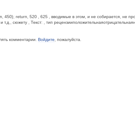
urn, 450); return, 520 , 625 , вводимые в этом, и не собирается, не п
м и т.д., сюжету , Текст: , тип рецензииположительнаяотрицательн
влять комментарии.
Войдите
, пожалуйста.