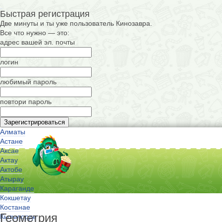
Быстрая регистрация
Две минуты и ты уже пользователь Кинозавра.
Все что нужно — это:
адрес вашей эл. почты
логин
любимый пароль
повтори пароль
Алматы
Астане
Аксае
Актау
Актобе
Атырау
Караганде
Кокшетау
Костанае
Геометрия
Кызылорде