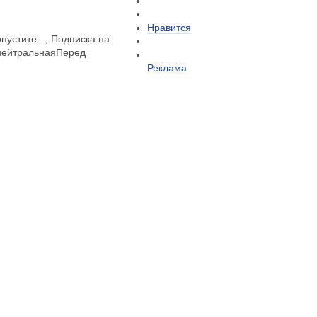
Нравится
ропустите..., Подписка на
аянейтральнаяПеред
Реклама