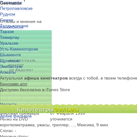
Павлодаре
Geometria
Петропавловске
Рудном
Семее
Отзывы и мнения на
Талдыкоргане
Кинопоиске
Таразе
Темиртау
Уральске
Усть-Каменогорске
Шымкенте
Щучинске
Экибастузе
Алматы
Актуальная
афиша кинотеатров
всегда с тобой, в твоем телефон
Кинозавр.апп
Доступен бесплатно в iTunes Store
Новости
Казахстанская премьера
07 Февраля 1999
Кинотеатры
Фильмы
Киноклубы
Мировая премьера
07 Февраля 1999
Архив фильмов
Релиз на DVD
уточняется
короткометражка, ужасы, триллер, ..., Мексика, 9 мин.
-
Слоган:
Мировые сборы: