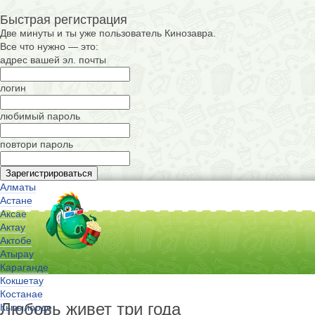
Быстрая регистрация
Две минуты и ты уже пользователь Кинозавра.
Все что нужно — это:
адрес вашей эл. почты
логин
любимый пароль
повтори пароль
Алматы
Астане
Аксае
Актау
Актобе
Атырау
Караганде
Кокшетау
Костанае
Любовь живет три года
Кызылорде