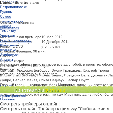
Павлодаре
L'amour dure trois ans
Петропавловске
Рудном
Семее
Талдыкоргане
Отзывы и мнения на
Таразе
Кинопоиске
Темиртау
Уральске
Казахстанская премьера
10 Мая 2012
Усть-Каменогорске
Мировая премьера
10 Декабря 2011
Шымкенте
Релиз на DVD
уточняется
Щучинске
комедия, Франция, 98 мин.
Экибастузе
-
Слоган:
Алматы
Мировые сборы:
Актуальная
афиша кинотеатров
всегда с тобой, в твоем телефон
Фредерик Бегбедер
Режиссер:
Кинозавр.апп
Фредерик Бегбедер, Эжени Грандваль, Кристоф Тюрпи
Сценарий:
Доступен бесплатно в iTunes Store
Луиз Бургуан, Николас Бедос, Фредерик Бель, Джонатан Л
В ролях:
Дюпре, Бернар Менез, Элиза Седнауи, Гаспар Пруст
Главный герой — журналист Марк Марронье, пишущий светскую хрон
Новости
сначала люди страстно любят друг друга, потом нежно и по-дружес
Кинотеатры
Фильмы
Киноклубы
таких взглядов кроются в том, что сам Марк никогда не любил бол
Архив фильмов
Оригинал
Смотреть трейлеры онлайн:
Смотреть онлайн Трейлер к фильму "Любовь живет т