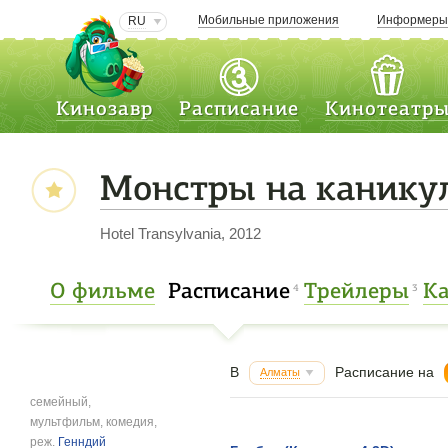
Мобильные приложения
Информер
RU
Кинозавр
Расписание
Кинотеатр
Монстры на канику
Hotel Transylvania, 2012
О фильме
Расписание
Трейлеры
К
4
3
В
Расписание на
Алматы
семейный,
мультфильм, комедия,
реж.
Генндий