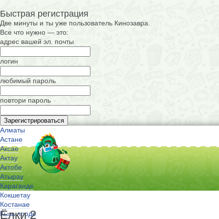
Быстрая регистрация
Две минуты и ты уже пользователь Кинозавра.
Все что нужно — это:
адрес вашей эл. почты
логин
любимый пароль
повтори пароль
Алматы
Астане
Аксае
Актау
Актобе
Атырау
Караганде
Кокшетау
Костанае
Ёлки 2
Кызылорде