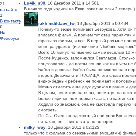
Lu4ik_s90
, 16 Декабря 2011 в 14:58
1
21
В начале года ходили на Елки, зовет на елки 2 теперь )
на сайте
1
В контакте
rakhimdildaev_tw
, 18 Декабря 2011 в 00:48
4
0
Почему-то везде поминают Безрукова. Хотя он т
На
вписался фильм. А причем тут отец парня-так и 
Фейсбуке
фразы за фильм, и все. В первый раз мне понр
меня раздражал (исключение-"Любовь-морковь").
Всего 10 минут, но именно самые веселые 10 м
После Куценко, запомнился Светлаков. Столько с
поцеловались, да потом пошли как ни в чем не б
Бабка и девочка. Бабка была великолепна в пер
второй. Девочка-эти ГЛАЗИЩА, эти слова произ
видно-бедный ребенок не понимает и половины 
Можно отметить еще двух дуриков в ванне и дед
В целом, несмотря на ляпы, несмотря на некот
Более лиричен чем первая часть, но картинка в
Ходили со знакомой, она не смотрела первую ч
смотреть.
Пы.Сы. Очень неадекватный поступок Брежневой
не такая, но... никто в это не поверил.
milky_way
, 18 Декабря 2011 в 02:12
5
только что с фильма,со свеженькими эмоциями) фильм 