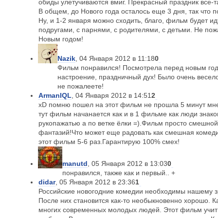
обиды улетучиваются вмиг. Прекрасный праздник все-
В общем, до Нового года осталось еще 3 дня, так что п
Ну, и 1-2 января можно сходить, благо, фильм будет идт
подругами, с парнями, с родителями, с детьми. Не по
Новым годом!
Nazik
, 04 Января 2012 в 11:18
0
Фильм понравился! Посмотрела перед новым год
настроение, праздничный дух! Было очень весело
не пожалеете!
ArmanIQL
, 04 Января 2012 в 14:51
2
xD помню пошел на этот фильм не прошла 5 минут мне
тут фильм начанается как и в 1 фильме как люди знако
рукопажатью а по ветке ёлки =).Фильм просто смешной 
фантазий!Что может еще радовать как смешная комед
этот фильм 5-6 раз.Гарантирую 100% смех!
manutd
, 05 Января 2012 в 13:03
0
понравился, также как и первый.. +
didar
, 05 Января 2012 в 23:36
1
Российские новогодние комедии необходимы нашему з
После них становится как-то необыкновенно хорошо. К
многих современных молодых людей. Этот фильм учит н