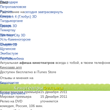
Павлодаре
Elki2
Петропавловске
Рудном
Расписание на
сегодня
завтра
свернуть
Семее
Kinopark 4 (Глобус) 3D
Талдыкоргане
Таразе
Цезарь 3D
Темиртау
Уральске
Silk Way City 3D
Усть-Каменогорске
Шымкенте
Chaplin 3D
Щучинске
Экибастузе
Алматы
На Райымбека
Актуальная
афиша кинотеатров
всегда с тобой, в твоем телефон
Кинозавр.апп
Доступен бесплатно в iTunes Store
Отзывы и мнения на
Кинопоиске
Новости
Кинотеатры
Фильмы
Киноклубы
Казахстанская премьера
15 Декабря 2011
Архив фильмов
Мировая премьера
15 Декабря 2011
Релиз на DVD
уточняется
комедия, Россия, 106 мин.