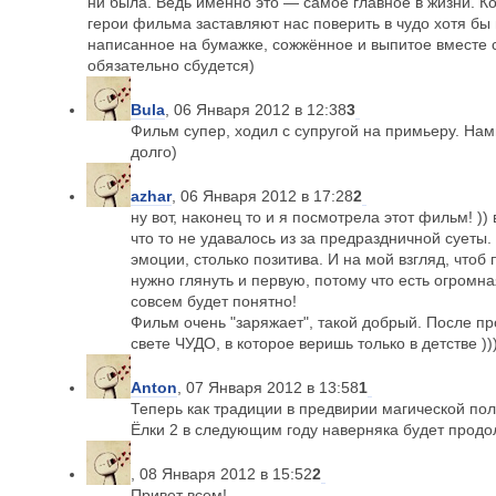
ни была. Ведь именно это — самое главное в жизни. Ког
герои фильма заставляют нас поверить в чудо хотя бы 
написанное на бумажке, сожжённое и выпитое вместе 
обязательно сбудется)
Bula
, 06 Января 2012 в 12:38
3
Фильм супер, ходил с супругой на примьеру. Нам
долго)
azhar
, 06 Января 2012 в 17:28
2
ну вот, наконец то и я посмотрела этот фильм! )) 
что то не удавалось из за предраздничной сует
эмоции, столько позитива. И на мой взгляд, чтоб
нужно глянуть и первую, потому что есть огромна
совсем будет понятно!
Фильм очень "заряжает", такой добрый. После про
свете ЧУДО, в которое веришь только в детстве ))))
Anton
, 07 Января 2012 в 13:58
1
Теперь как традиции в предвирии магической по
Ёлки 2 в следующим году наверняка будет продо
, 08 Января 2012 в 15:52
2
Привет всем!