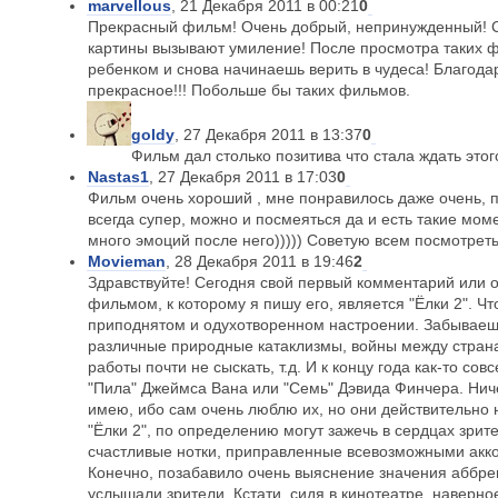
marvellous
, 21 Декабря 2011 в 00:21
0
Прекрасный фильм! Очень добрый, непринужденный! С
картины вызывают умиление! После просмотра таких ф
ребенком и снова начинаешь верить в чудеса! Благод
прекрасное!!! Побольше бы таких фильмов.
goldy
, 27 Декабря 2011 в 13:37
0
Фильм дал столько позитива что стала ждать этог
Nastas1
, 27 Декабря 2011 в 17:03
0
Фильм очень хороший , мне понравилось даже очень, п
всегда супер, можно и посмеяться да и есть такие мом
много эмоций после него))))) Советую всем посмотрет
Movieman
, 28 Декабря 2011 в 19:46
2
Здравствуйте! Сегодня свой первый комментарий или о
фильмом, к которому я пишу его, является "Ёлки 2". Ч
приподнятом и одухотворенном настроении. Забываешь
различные природные катаклизмы, войны между странам
работы почти не сыскать, т.д. И к концу года как-то с
"Пила" Джеймса Вана или "Семь" Дэвида Финчера. Нич
имею, ибо сам очень люблю их, но они действительно
"Ёлки 2", по определению могут зажечь в сердцах зрите
счастливые нотки, приправленные всевозможными акк
Конечно, позабавило очень выяснение значения аббрев
услышали зрители. Кстати, сидя в кинотеатре, наверн