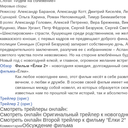
«Идём на сближение»
Слоган:
Мировые сборы:
Александр Баранов, Александр Котт, Дмитрий Киселёв, Л
Режиссер:
Ольга Харина, Роман Непомнящий, Тимур Бекмамбетов
Сценарий:
Александр Головин, Алексей Петренко, Вера Брежнева, В
В ролях:
Куценко, Иван Ургант, Петр Фёдоров, Сергей Безруков, Сергей Све
«Шекспировские» страсти, бушующие среди родственников, не же
кавказского юноши, с первых кадров не предвещают доброго финал
полиции Синицын (Сергей Безруков) запирает собственную дочь, А
предварительного заключения, разлучив ее с избранником – Аслан
светлого чувства почти невозможно. Но на стороне влюблённых бу
Новый год с новогодней елкой, и главное, огромное желание встре
Обзор
Фильм «Ёлки 2»
- новогодняя комедия, долгожданный си
фильма
«Ёлки».
Как любое новогоднее кино, этот фильм несёт в себе раз
вечном, о любви и дружбе. В основе своей фильм имеет не
связанных между собой новелл, из которых образуется сюж
известных нам по прошлой части историй, так и абсолют
Трейлер (ориг.)
Трейлер 2 (ориг.)
Смотреть трейлеры онлайн:
Смотреть онлайн Оригинальный трейлер к новогодн
Смотреть онлайн Второй трейлер к фильму "Ёлки 2"
Обсуждение фильма
Комментарии