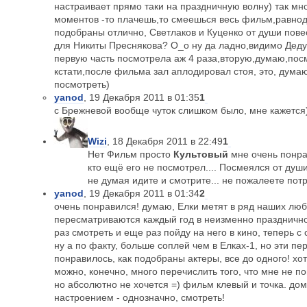
настраивает прямо таки на праздничную волну) так мно
моментов -то плачешь,то смеешься весь фильм,равнод
подобраны отлично, Светлаков и Куценко от души пове
для Никиты Преснякова? О_о ну да ладно,видимо Деду 
первую часть посмотрела аж 4 раза,вторую,думаю,пос
кстати,после фильма зал аплодировал стоя, это, думаю,
посмотреть)
yanod
, 19 Декабря 2011 в 01:35
1
с Брежневой вообще чуток слишком было, мне кажется
Wizi
, 18 Декабря 2011 в 22:49
1
Нет Фильм просто
Культовый
мне очень понрав
кто ещё его не посмотрел.... Посмеялся от душ
не думая идите и смотрите... не пожалеете потр
yanod
, 19 Декабря 2011 в 01:34
2
очень понравился! думаю, Елки метят в ряд наших лю
пересматриваются каждый год в неизменно празднично
раз смотреть и еще раз пойду на него в кино, теперь с
ну а по факту, больше соплей чем в Елках-1, но эти п
понравилось, как подобраны актеры, все до одного! хо
можно, конечно, много перечислить того, что мне не п
но абсолютно не хочется =) фильм клевый и точка. дом
настроением - однозначно, смотреть!