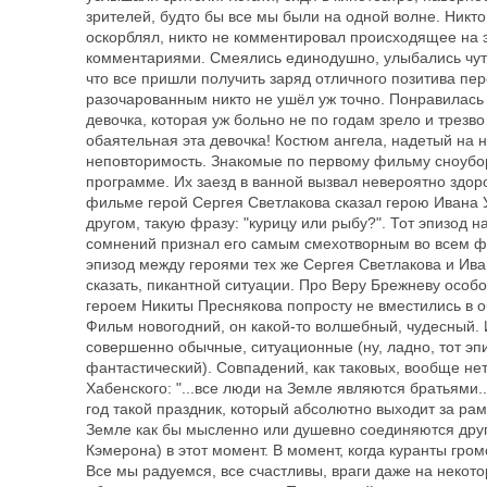
зрителей, будто бы все мы были на одной волне. Никто
оскорблял, никто не комментировал происходящее на 
комментариями. Смеялись единодушно, улыбались чуть
что все пришли получить заряд отличного позитива пе
разочарованным никто не ушёл уж точно. Понравилась 
девочка, которая уж больно не по годам зрело и трезво
обаятельная эта девочка! Костюм ангела, надетый на 
неповторимость. Знакомые по первому фильму сноуборд
программе. Их заезд в ванной вызвал невероятно здор
фильме герой Сергея Светлакова сказал герою Ивана Ур
другом, такую фразу: "курицу или рыбу?". Тот эпизод 
сомнений признал его самым смехотворным во всем фи
эпизод между героями тех же Сергея Светлакова и Ивана
сказать, пикантной ситуации. Про Веру Брежневу особо
героем Никиты Преснякова попросту не вместились в
Фильм новогодний, он какой-то волшебный, чудесный. И
совершенно обычные, ситуационные (ну, ладно, тот эпи
фантастический). Совпадений, как таковых, вообще нет
Хабенского: "...все люди на Земле являются братьями...
год такой праздник, который абсолютно выходит за ра
Земле как бы мысленно или душевно соединяются друг
Кэмерона) в этот момент. В момент, когда куранты гро
Все мы радуемся, все счастливы, враги даже на некот