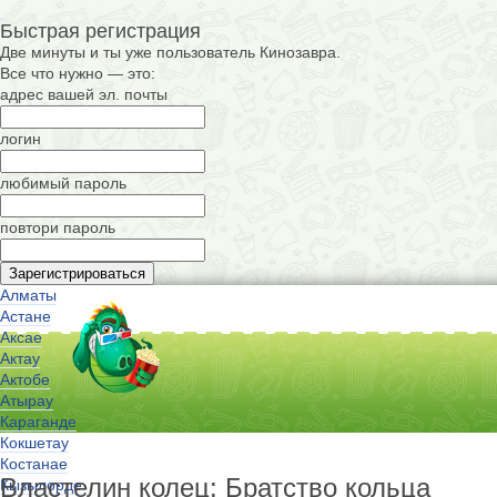
Быстрая регистрация
Две минуты и ты уже пользователь Кинозавра.
Все что нужно — это:
адрес вашей эл. почты
логин
любимый пароль
повтори пароль
Алматы
Астане
Аксае
Актау
Актобе
Атырау
Караганде
Кокшетау
Костанае
Властелин колец: Братство кольца
Кызылорде