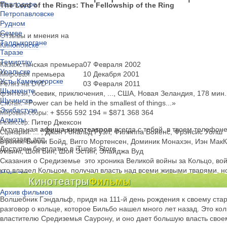
Павлодаре
The Lord of the Rings: The Fellowship of the Ring
Петропавловске
Рудном
Семее
Отзывы и мнения на
Талдыкоргане
Кинопоиске
Таразе
Темиртау
Казахстанская премьера
07 Февраля 2002
Уральске
Мировая премьера
10 Декабря 2001
Усть-Каменогорске
Релиз на DVD
03 Февраля 2011
Шымкенте
фэнтези, боевик, приключения, ..., США, Новая Зеландия, 178 мин.
Щучинске
«Power can be held in the smallest of things...»
Слоган:
Экибастузе
+ $556 592 194 = $871 368 364
Мировые сборы:
Алматы
Питер Джексон
Режиссер:
Актуальная
афиша кинотеатров
всегда с тобой, в твоем телефон
... , Джон Рональд Руэл, Филиппа Бойенс, Фрэнсис Уолш
Сценарий:
Кинозавр.апп
Билли Бойд, Вигго Мортенсен, Доминик Монахэн, Иэн МакК
В ролях:
Доступен бесплатно в iTunes Store
Уивинг, Шон Бин, Шон Эстин, Элайджа Вуд
Сказания о Средиземье  это хроника Великой войны за Кольцо, вой
кто владел Кольцом, получал власть над всеми живыми тварями, но
Новости
где живут хоббиты.
Кинотеатры
Фильмы
Киноклубы
Архив фильмов
Волшебник Гэндальф, придя на 111-й день рождения к своему стар
разговор о кольце, которое Бильбо нашел много лет назад. Это ко
властителю Средиземья Саурону, и оно дает большую власть свое