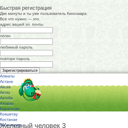
Быстрая регистрация
Две минуты и ты уже пользователь Кинозавра.
Все что нужно — это:
адрес вашей эл. почты
логин
любимый пароль
повтори пароль
Алматы
Астане
Аксае
Актау
Актобе
Атырау
Караганде
Кокшетау
Костанае
Железный человек 3
Кызылорде