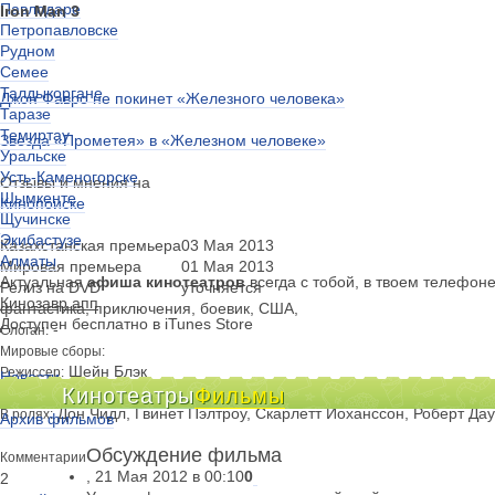
Павлодаре
Iron Man 3
Петропавловске
Рудном
Семее
Талдыкоргане
Джон Фавро не покинет «Железного человека»
Таразе
Темиртау
Звезда «Прометея» в «Железном человеке»
Уральске
Усть-Каменогорске
Отзывы и мнения на
Шымкенте
Кинопоиске
Щучинске
Экибастузе
Казахстанская премьера
03 Мая 2013
Алматы
Мировая премьера
01 Мая 2013
Актуальная
афиша кинотеатров
всегда с тобой, в твоем телефон
Релиз на DVD
уточняется
Кинозавр.апп
фантастика, приключения, боевик, США,
Доступен бесплатно в iTunes Store
-
Слоган:
Мировые сборы:
Шейн Блэк
Режиссер:
Новости
Кинотеатры
Джек Кирби, Дрю Пирс, Шейн Блэк
Фильмы
Сценарий:
Киноклубы
Дон Чидл, Гвинет Пэлтроу, Скарлетт Йоханссон, Роберт Да
В ролях:
Архив фильмов
Обсуждение фильма
Комментарии
, 21 Мая 2012 в 00:10
0
2