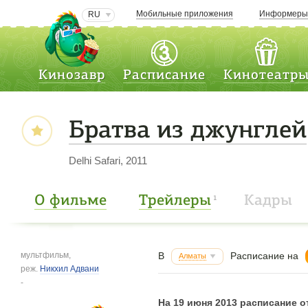
Мобильные приложения
Информер
RU
Кинозавр
Расписание
Кинотеатр
Братва из джунглей
Delhi Safari, 2011
О фильме
Трейлеры
Кадры
1
мультфильм,
В
Расписание на
Алматы
реж.
Никхил Адвани
-
На 19 июня 2013 расписание о