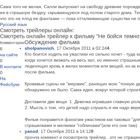
Сама того не желая, Салли выпускает на свободу древние порожд
ее в страшную бездну, скрывающуюся под полом старого дома. Теп
что это не плод ее фантазии — пока отталкивающие существа не п
Русский язык
Смотреть трейлеры онлайн:
Смотреть онлайн трейлер к фильму "Не бойся темно
Обсуждение фильма
Комментарии
sholpanovich
, 17 Октября 2011 в 02:24
4
6
Кто боится ходить на ужастики но сильно хочет - туда 
на сайте
когда хочется визжать на весь зал, но именно страшные
0
леденящих кровь в жилах моментов или вещей, из-за к
В контакте
после фильма.
0
На
Кровавые сцены не "мерзкие", ранящих мою "тонкую д
Фейсбуке
обнаружено не было. Сама идея, вокруг которой строи
Доставили две вещи: 1. Девочка игравшая главную роль
2. Мысль о том, что детей надо слушать и им надо вери
Фильм понравится фанатам ужастиков как таковых "дл
страшилками и мелкими "гоблинами"(или кто они там).
yanod
, 17 Октября 2011 в 14:12
0
прочла коммент и посмотрела трейлер.. это не страшно