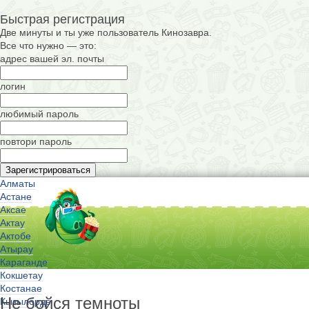
Быстрая регистрация
Две минуты и ты уже пользователь Кинозавра.
Все что нужно — это:
адрес вашей эл. почты
логин
любимый пароль
повтори пароль
Алматы
Астане
Аксае
Актау
Актобе
Атырау
Караганде
Кокшетау
Костанае
Не бойся темноты
Кызылорде