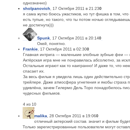
однозначно)
sholpanovich
, 17 Октября 2011 в 21:23
0
я сама жутко боюсь ужастиков, но тут фишка в том, чт
есть тупые, но такого, что ты потом ночью оглядываешь
не достигнута)))
Spunk
, 17 Октября 2011 в 20:14
0
Окей, понятно.
Frankie
, 17 Октября 2011 в 02:30
0
Главная интрига — маленькие злобные зубные феи — п
Актёрская игра мне не понравилась абсолютно, за ис
Остальные играют как то наигранно! И даже то, что не
спасает их.
За весь фильм я увидела лишь один действительно стр
трейлере. Даже атмосфера угнетения и якобы страха 
удивлёна, зачем Гилермо Дель Торо понадобилось пис
чудесных фильмов.
4 из 10
malika
, 28 Октября 2011 в 19:06
0
отличный актерский состав. значит и фильм будет
Только зарегистрированные пользователи могут остав