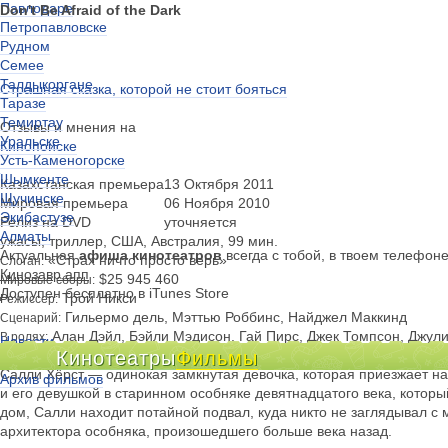
Павлодаре
Don't Be Afraid of the Dark
Петропавловске
Рудном
Семее
Талдыкоргане
Страшная сказка, которой не стоит бояться
Таразе
Темиртау
Отзывы и мнения на
Уральске
Кинопоиске
Усть-Каменогорске
Шымкенте
Казахстанская премьера
13 Октября 2011
Щучинске
Мировая премьера
06 Ноября 2010
Экибастузе
Релиз на DVD
уточняется
Алматы
ужасы, триллер, США, Австралия, 99 мин.
Актуальная
афиша кинотеатров
всегда с тобой, в твоем телефон
«Страх ничто просто верь»
Слоган:
Кинозавр.апп
$25 945 460
Мировые сборы:
Доступен бесплатно в iTunes Store
Трой Никси
Режиссер:
Гильермо дель, Мэттью Роббинс, Найджел Маккинд
Сценарий:
Алан Дэйл, Бэйли Мэдисон, Гай Пирс, Джек Томпсон, Джули
В ролях:
Новости
Белл, Эдвина Ричард, Эмилия Бёрнс
Кинотеатры
Фильмы
Киноклубы
Салли Хёрст — одинокая замкнутая девочка, которая приезжает на
Архив фильмов
и его девушкой в старинном особняке девятнадцатого века, котор
дом, Салли находит потайной подвал, куда никто не заглядывал с
архитектора особняка, произошедшего больше века назад.