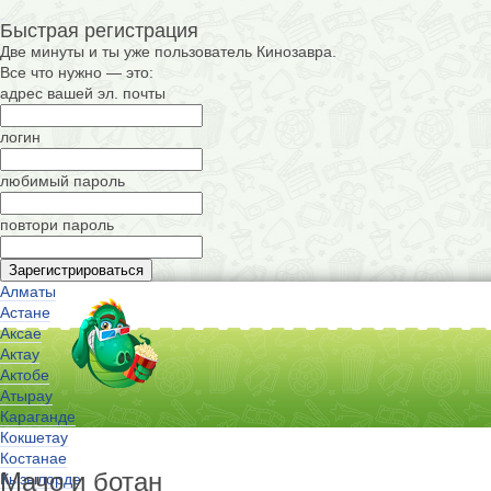
Быстрая регистрация
Две минуты и ты уже пользователь Кинозавра.
Все что нужно — это:
адрес вашей эл. почты
логин
любимый пароль
повтори пароль
Алматы
Астане
Аксае
Актау
Актобе
Атырау
Караганде
Кокшетау
Костанае
Мачо и ботан
Кызылорде