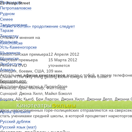
Павлодаре
21 Jump Street
Петропавловске
Рудном
Семее
Талдыкоргане
«Мачо и ботан» продолжение следует
Таразе
Темиртау
Отзывы и мнения на
Уральске
Кинопоиске
Усть-Каменогорске
Шымкенте
Казахстанская премьера
12 Апреля 2012
Щучинске
Мировая премьера
15 Марта 2012
Экибастузе
Релиз на DVD
уточняется
Алматы
комедия, боевик, США, 109 мин.
Актуальная
афиша кинотеатров
всегда с тобой, в твоем телефон
«The only thing getting blown tonight is their cover.»
Слоган:
Кинозавр.апп
Мировые сборы:
Доступен бесплатно в iTunes Store
Крис Миллер, Фил Лорд
Режиссер:
Джона Хилл, Майкл Бэколл
Сценарий:
Айс Кьюб, Бри Ларсон, Джона Хилл, Джонни Депп, Джонни С
В ролях:
Новости
Риггл, Ченнинг Татум, Элли Кемпер
Кинотеатры
Фильмы
Киноклубы
Двое новоиспеченных горе-полицейских отправляются на сверхсек
Архив фильмов
стать учениками средней школы, в которой процветает наркоторгов
Русский дубляж
Русский язык (мат)