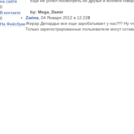
Еще не успел посмотреть но друзья и коллеги говор
на сайте
0
by: Mega_Damir
В контакте
Zarina
, 04 Января 2012 в 12:22
0
0
Жерар Депардье все еще заробатывает у нас!!!!! Ну чт
На Фейсбуке
Только зарегистрированные пользователи могут оста