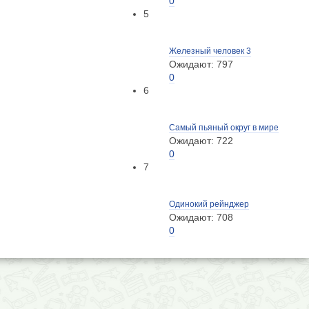
0
5
Железный человек 3
Ожидают: 797
0
6
Самый пьяный округ в мире
Ожидают: 722
0
7
Одинокий рейнджер
Ожидают: 708
0