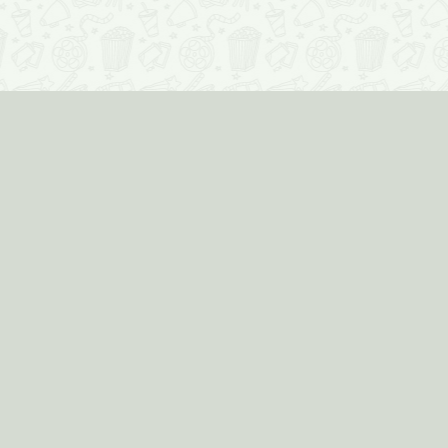
Соцмедиа
© Кинозавр
Расписани