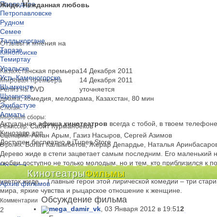
Павлодаре
Жиде. Нежданная любовь
Петропавловске
Рудном
Семее
Талдыкоргане
Отзывы и мнения на
Таразе
Кинопоиске
Темиртау
Уральске
Казахстанская премьера
14 Декабря 2011
Усть-Каменогорске
Мировая премьера
14 Декабря 2011
Шымкенте
Релиз на DVD
уточняется
Щучинске
драма, комедия, мелодрама, Казахстан, 80 мин
Экибастузе
Слоган:
Алматы
Мировые сборы:
Актуальная
афиша кинотеатров
всегда с тобой, в твоем телефон
Сабит Курманбеков
Режиссер:
Кинозавр.апп
Актан Арым, Газиз Насыров, Сергей Азимов
Сценарий:
Доступен бесплатно в iTunes Store
Болат Калымбетов, Жерар Депардье, Наталья Аринбасаров
В ролях:
Дерево жиде в степи зацветает самым последним. Его маленький 
любви доступно не только молодым, но и тем, кто приблизился к п
Новости
может быть одиноким… Героев на склоне лет спасают от тягостного
Кинотеатры
Фильмы
Киноклубы
цветок жиде… Главные герои этой лирической комедии – три старик
Архив фильмов
мира, яркие чувства и рыцарское отношение к женщине.
Обсуждение фильма
Комментарии
mega_damir_vk
, 03 Января 2012 в 19:51
2
2