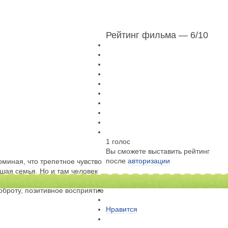
Рейтинг фильма — 6
/10
1 голос
Вы сможете выставить рейтинг
после
авторизации
миная, что трепетное чувство
ьшая семья. Но и там человек
а, любовь, расцветшая, как
Расскажи друзьям о фильме
оброту, позитивное восприятие
Нравится