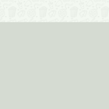
О проекте
34 576
фильмов
, 2011
Реклама на сайте
71
кинотеатр
е
Кинотеатры
Фильмы
Киноклубы