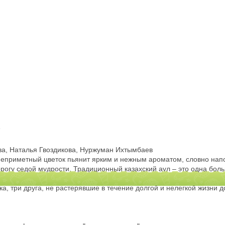
е
а, Наталья Гвоздикова, Нуржуман Ихтымбаев
неприметный цветок пьянит ярким и нежным ароматом, словно напо
орогу седой мудрости. Традиционный казахский аул – это одна бол
 одиночества тонкие, трепетные чувства, надежда на лучшее завтр
а, три друга, не растерявшие в течение долгой и нелегкой жизни д