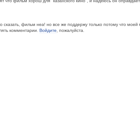
ят что фильм хорош для "казахского кино", и надеюсь он оправдае
о сказать, фильм неа! но все же поддержу только потому что моей м
влять комментарии.
Войдите
, пожалуйста.