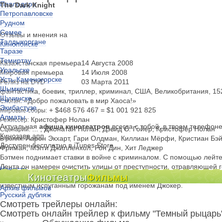
Павлодаре
The Dark Knight
Петропавловске
Рудном
Семее
Отзывы и мнения на
Талдыкоргане
Кинопоиске
Таразе
Темиртау
Казахстанская премьера
14 Августа 2008
Уральске
Мировая премьера
14 Июля 2008
Усть-Каменогорске
Релиз на DVD
03 Марта 2011
Шымкенте
фантастика, боевик, триллер, криминал, США, Великобритания, 15
Щучинске
«Добро пожаловать в мир Хаоса!»
Слоган:
Экибастузе
+ $468 576 467 = $1 001 921 825
Мировые сборы:
Алматы
Кристофер Нолан
Режиссер:
Актуальная
афиша кинотеатров
всегда с тобой, в твоем телефон
... , Джонатан Нолан, Дэвид С. Гойер, Кристофер Нолан
Сценарий:
Кинозавр.апп
Аарон Экхарт, Гари Олдман, Киллиан Мёрфи, Кристиан Бэй
В ролях:
Доступен бесплатно в iTunes Store
Фриман, Мэгги Джилленхол, Рон Дин, Хит Леджер
Бэтмен поднимает ставки в войне с криминалом. С помощью лейт
Дента он намерен очистить улицы от преступности, отравляющей г
Новости
эффективным, но скоро они обнаружат себя посреди хаоса, разв
Кинотеатры
Фильмы
Киноклубы
известным испуганным горожанам под именем Джокер.
Архив фильмов
Русский дубляж
Смотреть трейлеры онлайн:
Смотреть онлайн трейлер к фильму "Темный рыцарь