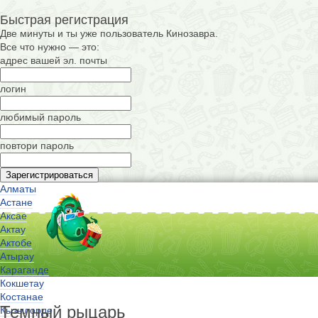
Быстрая регистрация
Две минуты и ты уже пользователь Кинозавра.
Все что нужно — это:
адрес вашей эл. почты
логин
любимый пароль
повтори пароль
Алматы
Астане
Аксае
Актау
Актобе
Атырау
Караганде
Кокшетау
Костанае
Темный рыцарь
Кызылорде