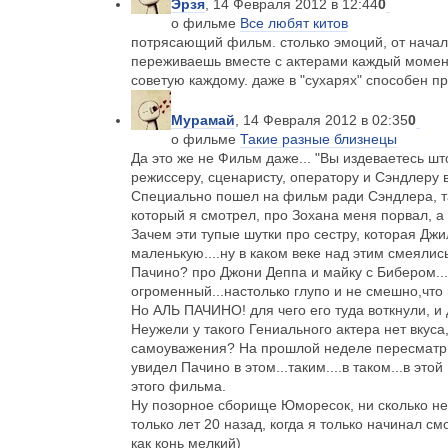
Эрзя
, 14 Февраля 2012 в 12:44
0
о фильме
Все любят китов
потрясающий фильм. столько эмоций, от начал
переживаешь вместе с актерами каждый момент
советую каждому. даже в "сухарях" способен пр
Мурамай
, 14 Февраля 2012 в 02:35
0
о фильме
Такие разные близнецы
Да это же не Фильм даже... "Вы издеваетесь што
режиссеру, сценаристу, оператору и Сэндлеру в
Специально пошел на фильм ради Сэндлера, та
который я смотрел, про Зохана меня порвал, а т
Зачем эти тупые шутки про сестру, которая Дж
маленькую....ну в каком веке над этим смеяли
Пачино? про Джони Деппа и майку с Бибером...
огроменный...настолько глупо и не смешно,что 
Но АЛЬ ПАЧИНО! для чего его туда воткнули, и 
Неужели у такого Гениального актера нет вкуса,
самоуважения? На прошлой неделе пересматрива
увидел Пачино в этом...таким....в таком...в эт
этого фильма.
Ну позорное сборище Юморесок, ни сколько не
только лет 20 назад, когда я только начинал с
как конь мелкий)