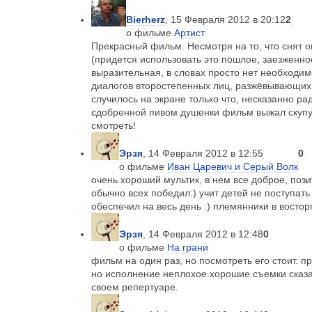
Bierherz
, 15 Февраля 2012 в 20:12
2
о фильме
Артист
Прекрасный фильм. Несмотря на то, что снят он
(придется использовать это пошлое, заезженно
выразительная, в словах просто нет необходим
диалогов второстепенных лиц, разжёвывающих
случилось на экране только что, несказанно рад
сдобренной пивом душенки фильм выжал скупу
смотреть!
Эрзя
, 14 Февраля 2012 в 12:55
0
о фильме
Иван Царевич и Серый Волк
очень хороший мультик, в нем все доброе, поз
обычно всех победил:) учит детей не поступать
обеспечил на весь день :) племянники в восторг
Эрзя
, 14 Февраля 2012 в 12:48
0
о фильме
На грани
фильм на один раз, но посмотреть его стоит. п
но исполнение неплохое.хорошие съемки сказа
своем репертуаре.