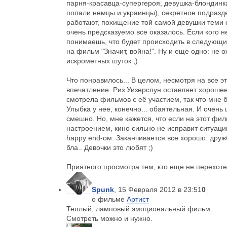
парня-красавца-супергероя, девушка-блондинк
попали немцы и украинцы), секретное подразде
работают, похищение той самой девушки теми 
очень предсказуемо все оказалось. Если кого н
понимаешь, что будет происходить в следующи
на фильм "Значит, война!". Ну и еще одно: не 
искрометных шуток ;)
Что понравилось... В целом, несмотря на все э
впечатление. Риз Уизерспун оставляет хорошее
смотрела фильмов с её участием, так что мне б
Улыбка у нее, конечно... обаятельная. И очень
смешно. Но, мне кажется, что если на этот фи
настроением, кино сильно не исправит ситуацию
happy end-ом. Заканчивается все хорошо: дружб
бла.. Девочки это любят ;)
Приятного просмотра тем, кто еще не перехоте
Spunk
, 15 Февраля 2012 в 23:51
0
о фильме
Артист
Теплый, ламповый эмоциональный фильм.
Смотреть можно и нужно.