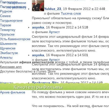
Павлодаре
по времени
Петропавловске
по рейтингу
Yulduz_23
, 19 Февраля 2012 в 22:44
0
Рудном
о фильме
Тысяча слов
Семее
Прикольно! обязательно на примеру схожу! Бли
Талдыкоргане
равно схожу и посмотрю.
Таразе
asyoka
, 16 Февраля 2012 в 14:51
0
Темиртау
о фильме
Артист
Уральске
Смотрела этот шедевральный фильм 14 феврал
Усть-Каменогорске
зале восторгались этим фильмом только мы, о
Шымкенте
воплями. Так что рекомендую этот фильм смот
Щучинске
классического, интеллектуального кино.
Экибастузе
asyoka
, 16 Февраля 2012 в 14:50
1
Алматы
о фильме
Артист
Актуальная
афиша кинотеатров
всегда с тобой, в твоем телефон
Смотрела этот шедевральный фильм 14 феврал
Кинозавр.апп
зале восторгались этим фильмом только мы, о
Доступен бесплатно в iTunes Store
воплями. Так что рекомендую этот фильм смот
классического, интеллектуального кино.
Bocharova_Rita
, 16 Февраля 2012 в 14:14
0
Новости
Кинотеатры
Фильмы
о фильме
Значит, война
Киноклубы
По поводу фильма у меня совсем немного впеча
Архив фильмов
тех, что можно посмотреть один раз. И то не в к
Что не понравилось.. На мой взгляд, фильм пол