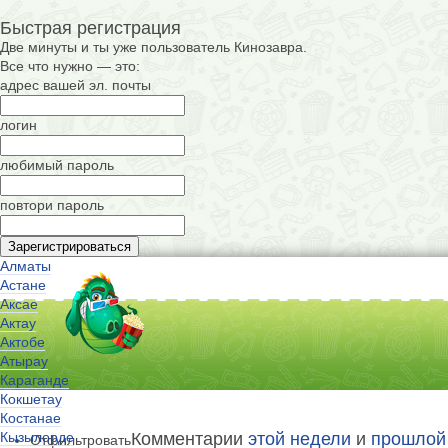
Быстрая регистрация
Две минуты и ты уже пользователь Кинозавра.
Все что нужно — это:
адрес вашей эл. почты
логин
любимый пароль
повтори пароль
Алматы
Астане
Аксае
Актау
Актобе
Атырау
Караганде
Кокшетау
Костанае
Кызылорде
Комментарии
этой недели
и
прошлой
Отфильтровать