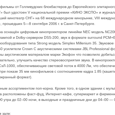
 фильмы от Голливудских блокбастеров до Европейского элитарного
Y» был удостоен V национальной премии «КИНО ЭКСПО» и журнал
чший кинотеатр СНГ» на 68 международном кинорынке, VIII между
», прошедших
5—8 сентября
2006 г. в
Санкт-Петербурге
.
ра оснащён цифровым кинопроектором линейки NEC модель NC200
 лампой и
Dolby-сервером
DSS-200
, звук в формате surround PCM+
ооборудования типa Strong модель Simplex Millenium 35. Звуковое
50
усилители Crown С акустическими cистемами JBL Professional фо
ны акустическим материалом марки Экофон что позволило добитьс
ательно, улучшить качество стереовосприятия звука. В кинопроект
СэЛ-1000
, обеспечивающие световой поток в 4000 Лм, что обеспе
при показе 35 мм кинофильмов с соотношением кадра 1:85 (каше
оэкранный формат).
азным ассортиментом
поп-корна
. Кроме того, в одном здании с мул
та расположены
фаст-фуд
,
Интернет-кафе
, супермаркет и фирмен
00 утра до 02–00 ночи, в выходные и праздничные дни до 04–00 — 
 зале: