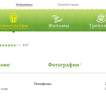
Информеры
Разработчикам
Кинотеатры
Фильмы
Трейл
8.07
ание
Фотографии
1
8
Телефоны
2 этаж