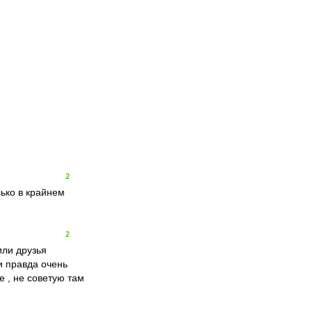
2
лько в крайнем
2
или друзья
и правда очень
е , не советую там