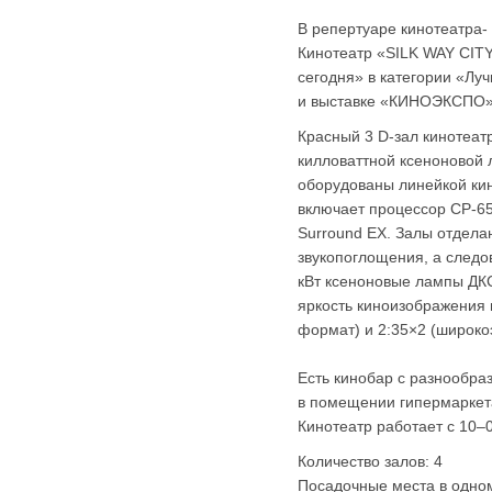
В репертуаре кинотеатра-
Кинотеатр «SILK WAY CIT
сегодня» в категории «Лу
и выставке «КИНОЭКСПО
Красный 3
D-зал
кинотеат
килловаттной ксеноновой
оборудованы линейкой кин
включает процессор
CP-6
Surround EX. Залы отдела
звукопоглощения, а следов
кВт ксеноновые лампы
ДК
яркость киноизображения 
формат) и 2:35×2 (широк
Есть кинобар с разнообр
в помещении гипермарке
Кинотеатр работает с 10–
Количество залов: 4
Посадочные места в одном