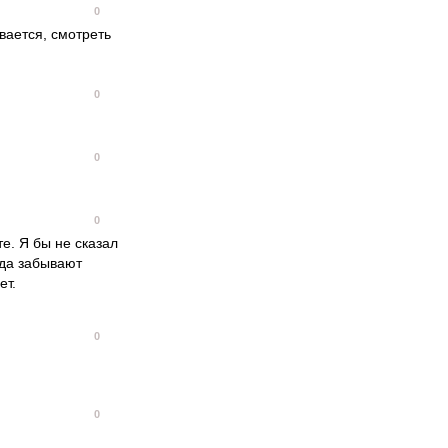
0
вается, смотреть
0
0
0
е. Я бы не сказал
гда забывают
ет.
0
0