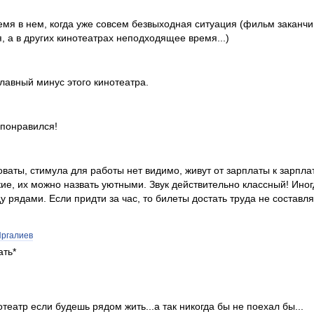
мя в нем, когда уже совсем безвыходная ситуация (фильм заканчи
я, а в других кинотеатрах неподходящее время...)
лавный минус этого кинотеатра.
 понравился!
оваты, стимула для работы нет видимо, живут от зарплаты к зарплат
ие, их можно назвать уютными. Звук действительно классный! Ино
 рядами. Если придти за час, то билеты достать труда не составля
Иргалиев
ть*
еатр если будешь рядом жить...а так никогда бы не поехал бы...