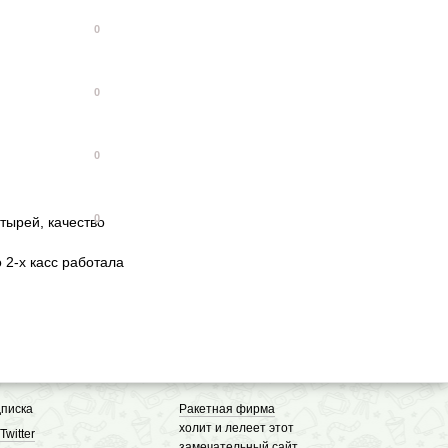
0
0
0
0
тырей, качество
то 2-х касс работала
писка
Ракетная фирма
холит и лелеет этот
Twitter
замечательный сайт