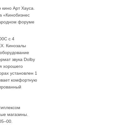
 кино Арт Хауса.
а «Кинобизнес
народном форуме
0C с 4
EX. Кинозалы
 оборудование
рмат звука Dolby
я хорошего
орах установлен 1
чивает комфортную
тированный
ьтиплексом
ные магазины.
05–00.