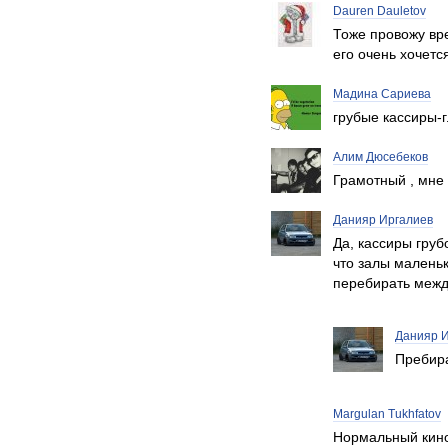
Dauren Dauletov
Тоже провожу вре
его очень хочетс
Мадина Сариева
грубые кассиры-г
Алим Дюсебеков
Грамотный , мне
Данияр Иргалиев
Да, кассиры груб
что залы маленьк
перебирать между
Данияр 
Пребира
Margulan Tukhfatov
Нормальный кинот