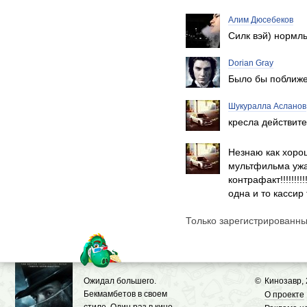
Алим Дюсебеков
Силк вэй) нормль
Dorian Gray
Было бы поближе 
Шукуралла Асланов
кресла действит
Незнаю как хорош
мультфильма ужа
контрафакт!!!!!!!
одна и то кассир
Только зарегистрированны
Ожидал большего.
©
Кинозавр,
Бекмамбетов в своем
О проекте