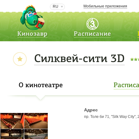
Мобильные приложения
RU
Кинозавр
Расписание
Силквей-сити 3D
О кинотеатре
Распис
Адрес
пр. Толе би 71, "Silk Way City", 