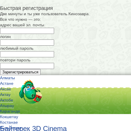
Быстрая регистрация
Две минуты и ты уже пользователь Кинозавра.
Все что нужно — это:
адрес вашей эл. почты
логин
любимый пароль
повтори пароль
Алматы
Астане
Аксае
Актау
Актобе
Атырау
Караганде
Кокшетау
Костанае
Байтерек 3D Cinema
Кызылорде