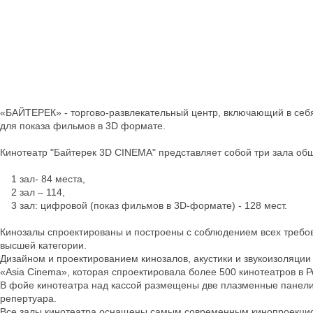
«БАЙТЕРЕК» - торгово-развлекательный центр, включающий в себ
для показа фильмов в 3D формате.
Кинотеатр "Байтерек 3D CINEMA" представляет собой три зала об
1 зал- 84 места,
2 зал – 114,
3 зал: цифровой (показ фильмов в 3D-формате) - 128 мест.
Кинозалы спроектированы и построены с соблюдением всех требо
высшей категории.
Дизайном и проектированием кинозалов, акустики и звукоизоляци
«Asia Cinema», которая спроектировала более 500 кинотеатров в Р
В фойе кинотеатра над кассой размещены две плазменные панел
репертуара.
Все залы кинотеатра оснащены самым современным кинопроекци