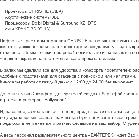
Проекторы СHRISTIE (США) ;
Акустические системы JBL;
Процессоры Dolbi Digital & Surround XZ; DTS;
очки XPAND 3D (США)
Цифровые проекторы компании СHRISTIE позволяют показывать к
жесткого диска, а значит, наши посетители всегда смогут видеть кри
отличие от 35-мм пленки, цифровой носитель не изнашивается с
«первого экрана» на протяжении всего проката фильма.
В залах мы сделали все для удобства и комфорта посетителей: ра
удобные с подставками для стаканов с попкорном или напитками.
Кинозалы работают каждый день: c 12:00 до 24:00 без выходных.
Дополнительный комфорт для зрителей создают бар в фойе кинотеа
игротека и ресторан "Hollywood".
И, наверное, самое главное: теперь, придя в развлекательный це
не угадали время сеанса - вам всегда будет чем занять свое врем
предложить не менее пяти разных фильмов на ваш выбор. Студенто
А весь персонал развлекательного центра «БАЙТЕРЕК» ждет Вас и 