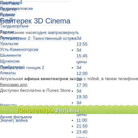
Павлодаре
KinoPlexx
Петропавловске
Ардагер
Рудном
Астана
Байтерек 3D Cinema
Семее
Талдыкоргане
Таразе
Расписание на
сегодня
завтра
свернуть
Темиртау
Путешествие 2: Таинственный остров
3d
Уральске
13:55
Усть-Каменогорске
3d
Шымкенте
15:45
Щучинске
цены
Экибастузе
Призрачный гонщик 2
3d
Алматы
12:00
Актуальная
афиша кинотеатров
всегда с тобой, в твоем телефон
3d
Кинозавр.апп
17:35
Доступен бесплатно в iTunes Store
3d
19:30
3d
Новости
21:25
Кинотеатры
Фильмы
Киноклубы
цены
Архив фильмов
Значит, война
11:00
21:50
23:40
цены