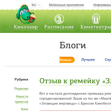
Мобильные приложения
Информер
RU
Кинозавр
Расписание
Кинотеатр
Блоги
Лучшие
Ск
Новые
Рубрики
Отзыв к ремейку «З
Рецензии
Вот и настала долгожданная премьера ре
Новости
спродюсированный Эшом из тех же «Мертв
проектов
«Зловещие мертвецы» с Брюсом Кэмпбелл
Кино