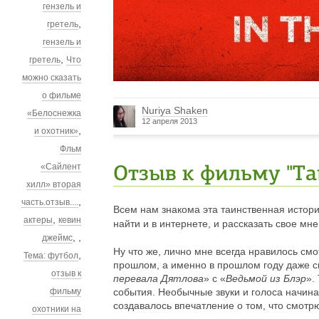
гензель и
,
гретель
гензель и
,
гретель
Что
можно сказать
о фильме
Nuriya Shaken
«Белоснежка
12 апреля 2013
,
и охотник»
Фльм
«Сайлент
Отзыв к фильму "Та
хилл» вторая
,
часть.отзыв....
Всем нам знакома эта таинственная истори
,
актеры
кевин
найти и в интернете, и рассказать свое мн
,
,
джеймс
Ну что же, лично мне всегда нравилось см
,
Тема: футбол
прошлом, а именно в прошлом году даже с
отзыв к
перевала Дятлова
» с «
Ведьмой из Блэр
».
фильму
события. Необычные звуки и голоса начинаю
создавалось впечатление о том, что смотр
охотники на