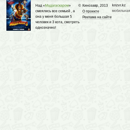
knzvr.kz
Над «
Мадагаскаром
»
©
Кинозавр, 2013
мобильная
смеялись все семьей , а
О проекте
она у меня большая 5
Реклама на сайте
человек и 3 кота, смотреть
однозначно!