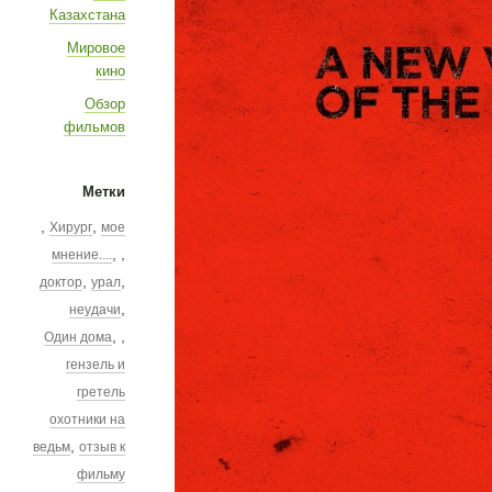
Казахстана
Мировое
кино
Обзор
фильмов
Метки
,
,
Хирург
мое
,
,
мнение....
,
,
доктор
урал
,
неудачи
,
,
Один дома
гензель и
гретель
охотники на
,
ведьм
отзыв к
фильму